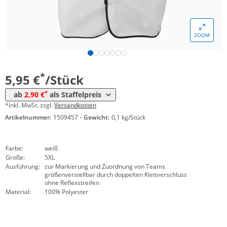
Menge
Preis
ZOOM
*
ab 10 Stück
3,25 €
*
ab 50 Stück
2,90 €
*
5,95 €
/Stück
*
ab
2,90 €
als Staffelpreis
*inkl. MwSt. zzgl.
Versandkosten
Artikelnummer:
1509457
·
Gewicht:
0,1 kg/Stück
Farbe:
weiß
Größe:
5XL
Ausführung:
zur Markierung und Zuordnung von Teams
größenverstellbar durch doppelten Klettverschluss
ohne Reflexstreifen
Material:
100% Polyester