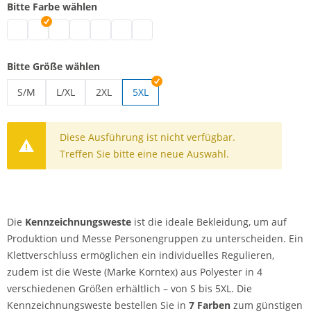
Bitte Farbe wählen
Kennzeichnungsweste | schwarz
Kennzeichnungsweste | weiß
Kennzeichnungsweste | blau
Kennzeichnungsweste | grün
Kennzeichnungsweste | pink
Kennzeichnungsweste | rot
Kennzeichnungsweste | gelb
Bitte Größe wählen
S/M
L/XL
2XL
5XL
Kennzeichnungsweste | S/M
Kennzeichnungsweste | L/XL
Kennzeichnungsweste | 2XL
Diese Ausführung ist nicht verfügbar.
Treffen Sie bitte eine neue Auswahl.
Die
Kennzeichnungsweste
ist die ideale Bekleidung, um auf
Produktion und Messe Personengruppen zu unterscheiden. Ein
Klettverschluss ermöglichen ein individuelles Regulieren,
zudem ist die Weste (Marke Korntex) aus Polyester in 4
verschiedenen Größen erhältlich – von S bis 5XL. Die
Kennzeichnungsweste bestellen Sie in
7 Farben
zum günstigen