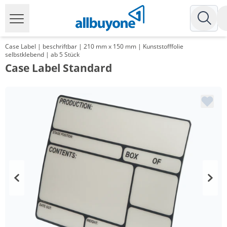
Case Label | beschriftbar | 210 mm x 150 mm | Kunststofffolie
selbstklebend | ab 5 Stück
Case Label Standard
Menge
Preis
*
ab 10 Stück
3,52 €
11,17 €*/1m²
*
ab 25 Stück
3,40 €
10,79 €*/1m²
*
ab 50 Stück
3,10 €