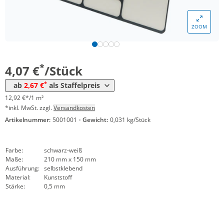
9,84 €*/1m²
*
ab 100 Stück
2,97 €
9,43 €*/1m²
ZOOM
*
ab 200 Stück
2,85 €
9,05 €*/1m²
*
ab 500 Stück
2,67 €
8,48 €*/1m²
*
4,07 €
/Stück
*
ab
2,67 €
als Staffelpreis
12,92 €*/1 m²
*inkl. MwSt. zzgl.
Versandkosten
Artikelnummer:
5001001
·
Gewicht:
0,031 kg/Stück
Farbe:
schwarz-weiß
Maße:
210 mm x 150 mm
Ausführung:
selbstklebend
Material:
Kunststoff
Stärke:
0,5 mm