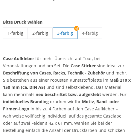
Bitte Druck wählen
1-farbig
2-farbig
3-farbig
4-farbig
Case Aufkleber | 1-farbig
Case Aufkleber | 2-farbig
Case Aufkleber | 4-farbig
Case Aufkleber
für mehr Übersicht auf Tour, bei
Veranstaltungen und am Set: Die
Case Sticker
sind ideal zur
Beschriftung von Cases, Racks, Technik - Zubehör
und mehr.
Sie bestehen aus einer robusten Kunststoffplatte im
Maß 210 x
150 mm (ca. DIN A5)
und sind selbstklebend. Das Material
kann mehrmals
neu beschriftet bzw. aufgeklebt
werden. Für
individuelles Branding
drucken wir Ihr
Motiv, Band- oder
Firmen-Logo
in bis zu 4 Farben auf den Case Aufkleber –
wahlweise vollflächig individuell auf das gesamte Caselabel
oder auf zwei Felder à 42 x 61 mm. Wählen Sie bei der
Bestellung einfach die Anzahl der Druckfarben und schicken