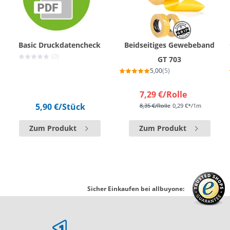
Basic Druckdatencheck
Beidseitiges Gewebeband
(0)
GT 703
5,00
(5)
7,29 €
/Rolle
5,90 €
/Stück
8,35 €
/Rolle
0,29 €*/1m
Zum Produkt
Zum Produkt
Sicher Einkaufen bei allbuyone: