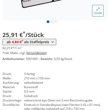
*
ab 100 Stück
15,52 €
49,27 €*/1m²
ZOOM
*
ab 250 Stück
7,64 €
24,25 €*/1m²
*
ab 500 Stück
4,84 €
15,37 €*/1m²
*
25,91 €
/Stück
*
ab
4,84 €
als Staffelpreis
82,25 €*/1 m²
*inkl. MwSt. zzgl.
Versandkosten
Artikelnummer:
5001005
·
Gewicht:
0,03 kg/Stück
Druck:
3-farbig
Maße:
210 mm x 150 mm
Ausführung:
selbstklebend
Material:
Kunststoff
Stärke:
0,5 mm
Druck:
Siebdruck
Druckvorlage:
vektorisierte eps-Datei mit 3 mm Beschnittzugabe
Druckfläche:
Eindruck in Standardlayout (zwei Flächen à 42 x 61 mm),
oder vollflächig individuell auf 210 x 150 mm