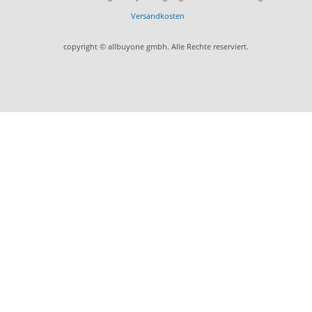
Versandkosten
copyright © allbuyone gmbh. Alle Rechte reserviert.