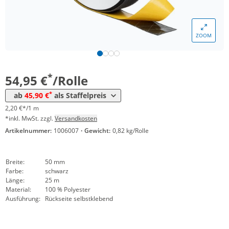
ZOOM
Menge
Preis
*
ab 4 Rollen
45,90 €
1,84 €*/1m
*
54,95 €
/Rolle
*
ab
45,90 €
als Staffelpreis
2,20 €*/1 m
*inkl. MwSt. zzgl.
Versandkosten
Artikelnummer:
1006007
·
Gewicht:
0,82 kg/Rolle
Breite:
50 mm
Farbe:
schwarz
Länge:
25 m
Material:
100 % Polyester
Ausführung:
Rückseite selbstklebend