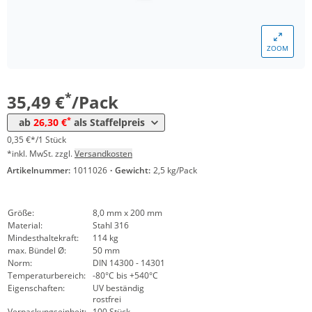
ZOOM
Menge
Preis
*
ab 5 Pack
26,30 €
0,26 €*/1Stück
*
35,49 €
/Pack
*
ab
26,30 €
als Staffelpreis
0,35 €*/1 Stück
*inkl. MwSt. zzgl.
Versandkosten
Artikelnummer:
1011026
·
Gewicht:
2,5 kg/Pack
Größe:
8,0 mm x 200 mm
Material:
Stahl 316
Mindesthaltekraft:
114 kg
max. Bündel Ø:
50 mm
Norm:
DIN 14300 - 14301
Temperaturbereich:
-80°C bis +540°C
Eigenschaften:
UV beständig
rostfrei
Verpackungseinheit:
100 Stück