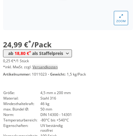
ZOOM
Menge
Preis
*
ab 5 Pack
18,80 €
0,19 €*/1Stück
*
24,99 €
/Pack
*
ab
18,80 €
als Staffelpreis
0,25 €*/1 Stück
*inkl. MwSt. zzgl.
Versandkosten
Artikelnummer:
1011023
·
Gewicht:
1,5 kg/Pack
Größe:
4,5 mm x 200 mm
Material:
Stahl 316
Mindesthaltekraft:
46 kg
max. Bündel Ø:
50 mm
Norm:
DIN 14300 - 14301
Temperaturbereich:
-80°C bis +540°C
Eigenschaften:
UV beständig
rostfrei
Verpackungseinheit:
100 Stück