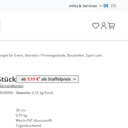
DE
|
EN
Infos & Services
kegel für Event, Betriebs-/ Firmengelände, Baustellen, Sport uvm.
Preis
*
ck
7,11 €
Stück
*
ab
7,11 €
als Staffelpreis
Versandkosten
4508006
·
Gewicht:
0,55 kg/Stück
30 cm
0,55 kg
Weich-PVC (Kunststoff)
Tagesleuchtend