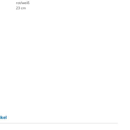
rot/weiß
23 cm
ikel