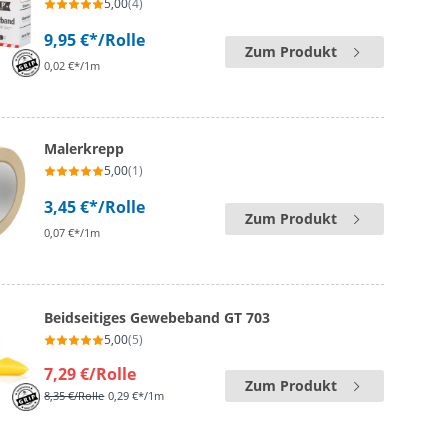
5,00
(4)
9,95 €*
/Rolle
Zum Produkt
0,02 €*/1m
Malerkrepp
5,00
(1)
3,45 €*
/Rolle
Zum Produkt
0,07 €*/1m
Beidseitiges Gewebeband GT 703
5,00
(5)
7,29 €
/Rolle
Zum Produkt
8,35 €
/Rolle
0,29 €*/1m