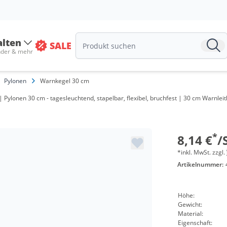
alten
SALE
nder & mehr
Pylonen
Warnkegel 30 cm
Pylonen 30 cm - tagesleuchtend, stapelbar, flexibel, bruchfest | 30 cm Warnleit
Menge
ab 20 Stü
*
8,14 €
/
*inkl. MwSt. zzgl.
Artikelnummer:
Höhe:
Gewicht:
Material:
Eigenschaft: