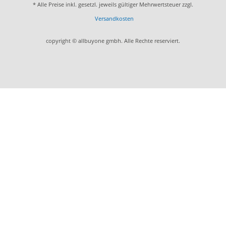
* Alle Preise inkl. gesetzl. jeweils gültiger Mehrwertsteuer zzgl.
Versandkosten
copyright © allbuyone gmbh. Alle Rechte reserviert.