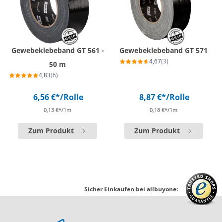
Gewebeklebeband GT 561 -
Gewebeklebeband GT 571
4,67
(3)
50 m
4,83
(6)
6,56 €*
/Rolle
8,87 €*
/Rolle
0,13 €*/1m
0,18 €*/1m
Zum Produkt
Zum Produkt
Sicher Einkaufen bei allbuyone: