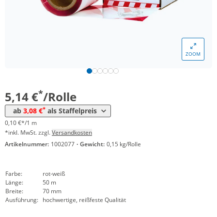
Menge
Preis
ZOOM
*
ab 24 Rollen
4,11 €
0,08 €*/1m
*
ab 48 Rollen
3,08 €
0,06 €*/1m
*
5,14 €
/Rolle
*
ab
3,08 €
als Staffelpreis
0,10 €*/1 m
*inkl. MwSt. zzgl.
Versandkosten
Artikelnummer:
1002077
·
Gewicht:
0,15 kg/Rolle
Farbe:
rot-weiß
Länge:
50 m
Breite:
70 mm
Ausführung:
hochwertige, reißfeste Qualität