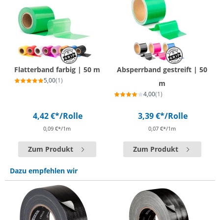
Flatterband farbig | 50 m
Absperrband gestreift | 50
5,00
(1)
m
4,00
(1)
4,42 €*
/Rolle
3,39 €*
/Rolle
0,09 €*/1m
0,07 €*/1m
Zum Produkt
Zum Produkt
Dazu empfehlen wir