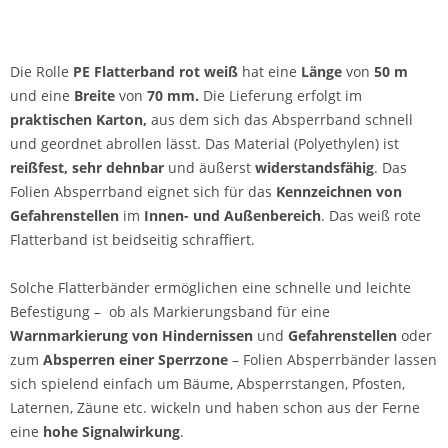
Die Rolle
PE Flatterband rot weiß
hat eine
Länge
von
50 m
und eine
Breite
von
70 mm.
Die Lieferung erfolgt im
praktischen Karton,
aus dem sich das Absperrband schnell
und geordnet abrollen lässt. Das Material (Polyethylen) ist
reißfest, sehr dehnbar
und äußerst
widerstandsfähig
. Das
Folien Absperrband eignet sich für das
Kennzeichnen von
Gefahrenstellen
im
Innen- und Außenbereich
. Das weiß rote
Flatterband ist beidseitig schraffiert.
Solche Flatterbänder ermöglichen eine schnelle und leichte
Befestigung – ob als Markierungsband für eine
Warnmarkierung von Hindernissen
und
Gefahrenstellen
oder
zum
Absperren einer Sperrzone
– Folien Absperrbänder lassen
sich spielend einfach um Bäume, Absperrstangen, Pfosten,
Laternen, Zäune etc. wickeln und haben schon aus der Ferne
eine
hohe Signalwirkung
.