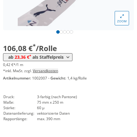
*
ab 24 Rollen
44,78 €
0,18 €*/1m
*
ab 50 Rollen
35,19 €
0,14 €*/1m
ZOOM
*
ab 100 Rollen
26,42 €
0,11 €*/1m
*
ab 250 Rollen
23,36 €
0,09 €*/1m
*
106,08 €
/Rolle
*
ab
23,36 €
als Staffelpreis
0,42 €*/1 m
*inkl. MwSt. zzgl.
Versandkosten
Artikelnummer:
1002007
·
Gewicht:
1,4 kg/Rolle
Druck:
3-farbig (nach Pantone)
Maße:
75 mm x 250 m
Stärke:
60 µ
Datenanlieferung:
vektorisierte Daten
Rapportlänge:
max. 390 mm