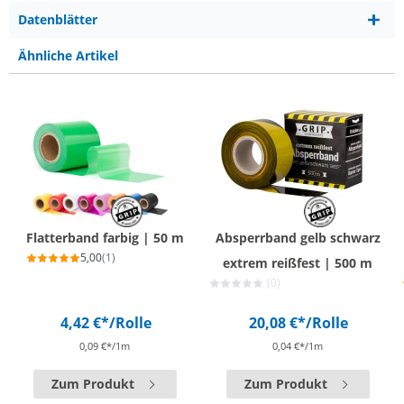
Datenblätter
Ähnliche Artikel
Flatterband farbig | 50 m
Absperrband gelb schwarz
5,00
(1)
extrem reißfest | 500 m
(0)
4,42 €*
/Rolle
20,08 €*
/Rolle
0,09 €*/1m
0,04 €*/1m
Zum Produkt
Zum Produkt