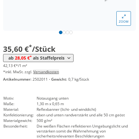
ZOOM
Menge
Preis
*
ab 10 Stück
28,05 €
33,20 €*/1m²
*
35,60 €
/Stück
*
ab
28,05 €
als Staffelpreis
42,13 €*/1 m²
*inkl. MwSt. zzgl.
Versandkosten
Artikelnummer:
2502011
·
Gewicht:
0,7 kg/Stück
Motiv:
Notausgang unten
Maße:
1,30 m x 0,65 m
Material:
Reflexbanner (licht- und winddicht)
Konfektionierung:
oben und unten randverstärkt und alle 50 cm geöst
Materialgewicht:
500 g/m²
Besonderheit:
Die weißen Flächen reflektieren Umgebungslicht und
verstärken somit die Wahrnehmung von
sicherheitsrelevanten Beschilderungen