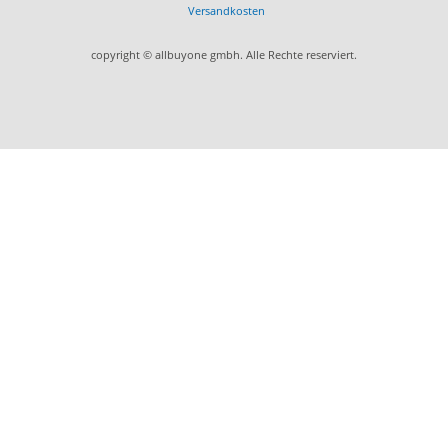
Versandkosten
copyright © allbuyone gmbh. Alle Rechte reserviert.