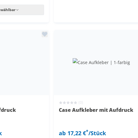
 wählbar
(0)
fdruck
Case Aufkleber mit Aufdruck
*
k
ab
17,22 €
/Stück