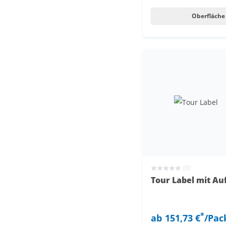
Oberfläche
(0)
Tour Label mit Au
*
ab
151,73 €
/Pac