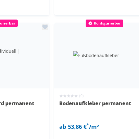
urierbar
Konfigurierbar
(0)
ard permanent
Bodenaufkleber permanent
*
ab
53,86 €
/m²