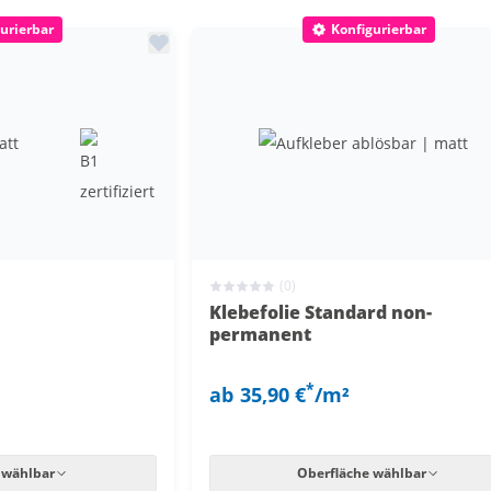
Min
Scratch-Schutzlaminat
4-5 Jahre
urierbar
Konfigurierbar
€
matt
Easy-Dot
permanent klebend
Klebefol
rutschhemmend
Kunststo
end
wiederablösbar
Magnetfo
PVC-Foli
end
Weich-PV
(0)
Klebefolie Standard non-
permanent
*
ab
35,90 €
/m²
 wählbar
Oberfläche wählbar