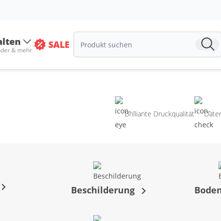
alten
SALE
nder & mehr
Brilliante Druckqualität
Date
Beschilderung
Bode