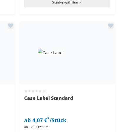
Stärke wählbar
(0)
Case Label Standard
*
ab
4,07 €
/Stück
ab
12,92 €*/1 m²