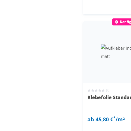
Konfig
(0)
Klebefolie Stand
*
ab
45,80 €
/m²