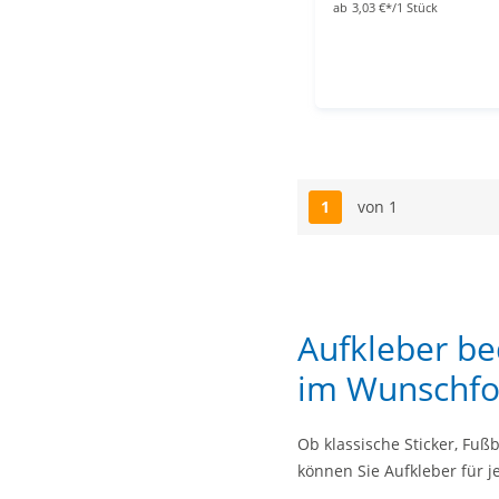
ab
3,03 €*/1 Stück
1
von 1
Seite
Aufkleber bed
im Wunschf
Ob klassische Sticker, Fuß
können Sie Aufkleber für 