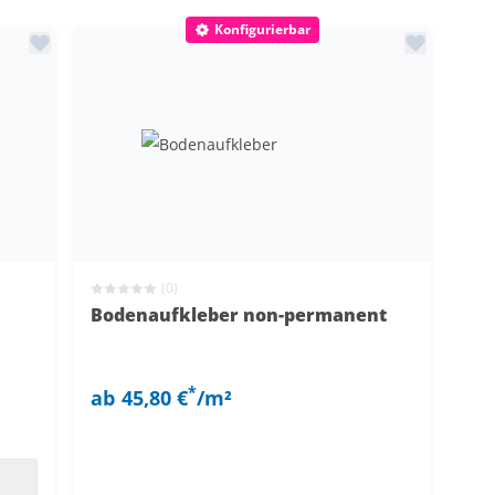
Max
sfolie
Konfigurierbar
€
-Folie
ie
ff
lie
e
C-Folie
(0)
Bodenaufkleber non-permanent
*
ab
45,80 €
/m²