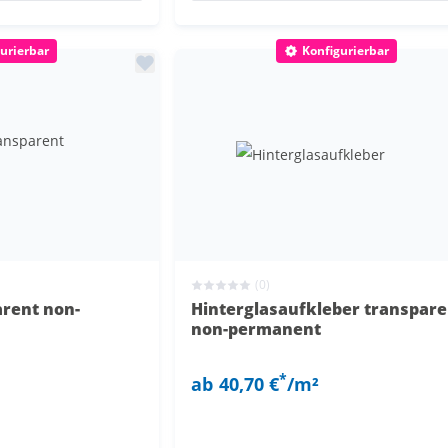
urierbar
Konfigurierbar
(0)
arent non-
Hinterglasaufkleber transpare
non-permanent
*
ab
40,70 €
/m²