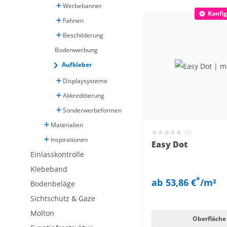
Name A-Z
allbuyone
Werbebanner
Konfig
Fahnen
Name Z-A
transluzent
Beschilderung
Preis aufsteig
Bodenwerbung
Aufkleber
Preis absteig
Displaysysteme
Empfehlung
Akkreditierung
Sonderwerbeformen
Topseller
Materialien
(0)
Inspirationen
Easy Dot
Einlasskontrolle
Klebeband
*
ab
53,86 €
/m²
Bodenbeläge
Sichtschutz & Gaze
Molton
Oberfläche