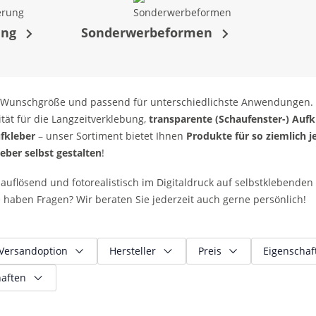
ung
Sonderwerbeformen
, in Wunschgröße und passend für unterschiedlichste Anwendungen
tät für die Langzeitverklebung,
transparente (Schaufenster-) Aufk
fkleber
– unser Sortiment bietet Ihnen
Produkte für so ziemlich j
eber selbst gestalten
!
uflösend und fotorealistisch im Digitaldruck auf selbstklebenden F
e haben Fragen? Wir beraten Sie jederzeit auch gerne persönlich!
Versandoption
Hersteller
Preis
Eigenschaf
aften
xpress-Versand
ameday-Lieferung