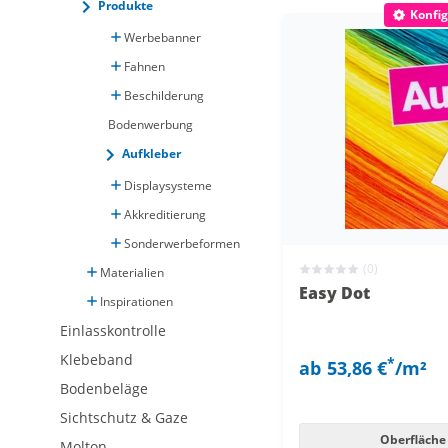
Produkte
Konfig
Werbebanner
Fahnen
Beschilderung
Bodenwerbung
Aufkleber
Displaysysteme
Akkreditierung
Sonderwerbeformen
(0)
Materialien
Easy Dot
Inspirationen
Einlasskontrolle
Klebeband
*
ab
53,86 €
/m²
Bodenbeläge
Sichtschutz & Gaze
Oberfläche
Molton