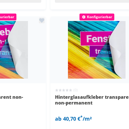
urierbar
Konfigurierbar
(0)
arent non-
Hinterglasaufkleber transpare
non-permanent
*
ab
40,70 €
/m²