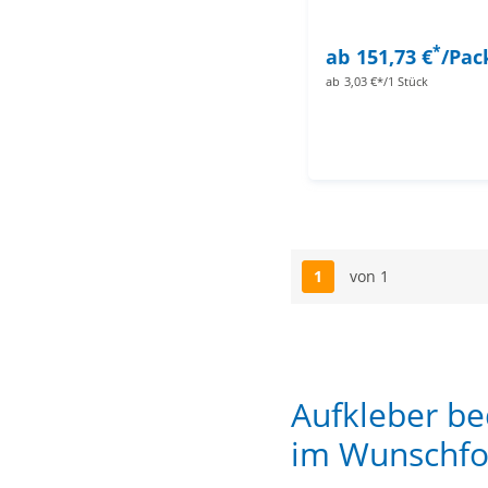
*
ab
151,73 €
/Pac
ab
3,03 €*/1 Stück
1
von 1
Seite
Aufkleber bed
im Wunschf