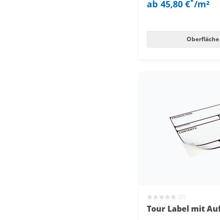
*
ab
45,80 €
/m²
Oberfläche
(0)
Tour Label mit Au