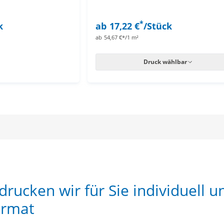
*
k
ab
17,22 €
/Stück
ab
54,67 €*/1 m²
Druck wählbar
rucken wir für Sie individuell u
ormat