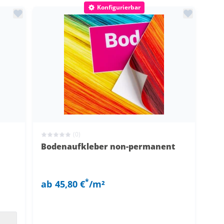
Konfigurierbar
(0)
Bodenaufkleber non-permanent
*
ab
45,80 €
/m²