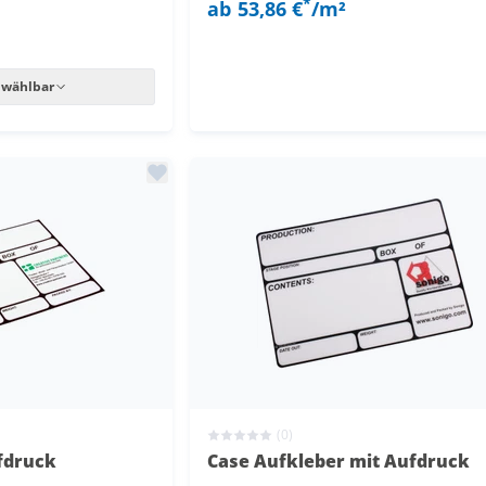
*
ab
53,86 €
/m²
 wählbar
(0)
fdruck
Case Aufkleber mit Aufdruck