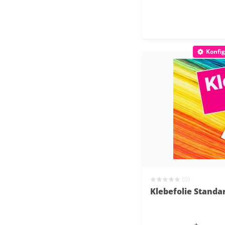
Konfig
(0)
Klebefolie Stand