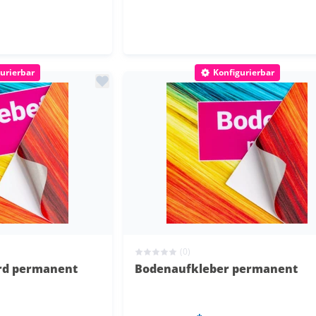
urierbar
Konfigurierbar
(0)
ard permanent
Bodenaufkleber permanent