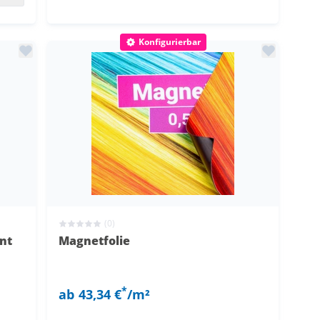
Konfigurierbar
(0)
nt
Magnetfolie
*
ab
43,34 €
/m²