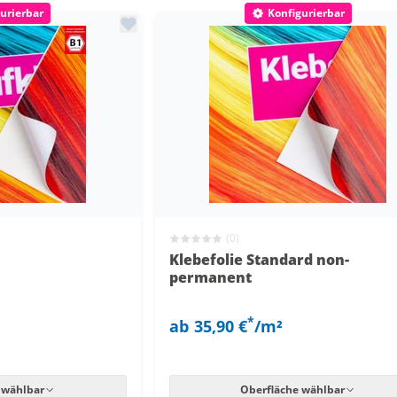
urierbar
Konfigurierbar
Nur neue Artikel
(0)
Klebefolie Standard non-
permanent
*
ab
35,90 €
/m²
 wählbar
Oberfläche wählbar