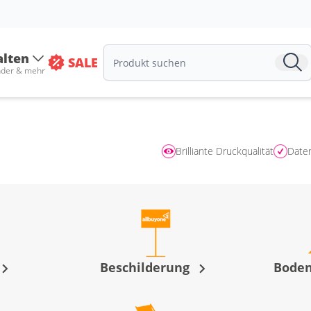
alten
SALE
nder & mehr
Brilliante Druckqualität
Date
Beschilderung
Bode