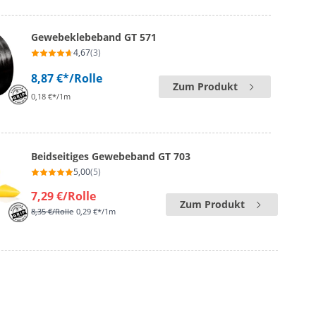
Gewebeklebeband GT 571
4,67
(3)
8,87 €*
/Rolle
Zum Produkt
0,18 €*/1m
Beidseitiges Gewebeband GT 703
5,00
(5)
7,29 €
/Rolle
Zum Produkt
8,35 €
/Rolle
0,29 €*/1m