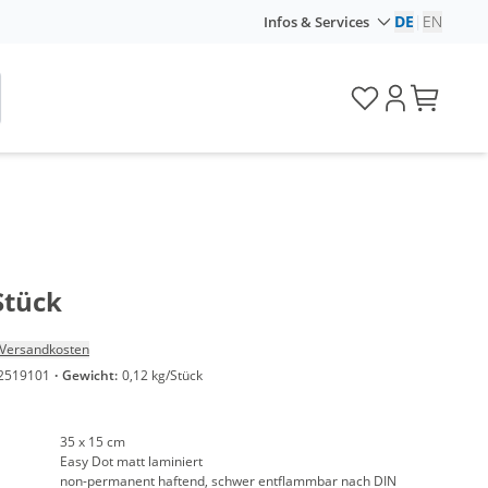
DE
|
EN
Infos & Services
Stück
Versandkosten
2519101
·
Gewicht:
0,12 kg/Stück
35 x 15 cm
Easy Dot matt laminiert
non-permanent haftend, schwer entflammbar nach DIN