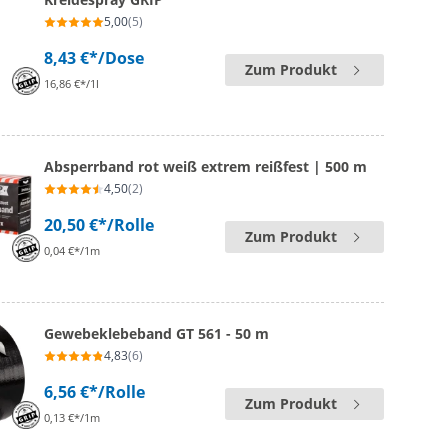
5,00
(5)
8,43 €*
/Dose
Zum Produkt
16,86 €*/1l
Absperrband rot weiß extrem reißfest | 500 m
4,50
(2)
20,50 €*
/Rolle
Zum Produkt
0,04 €*/1m
Gewebeklebeband GT 561 - 50 m
4,83
(6)
6,56 €*
/Rolle
Zum Produkt
0,13 €*/1m