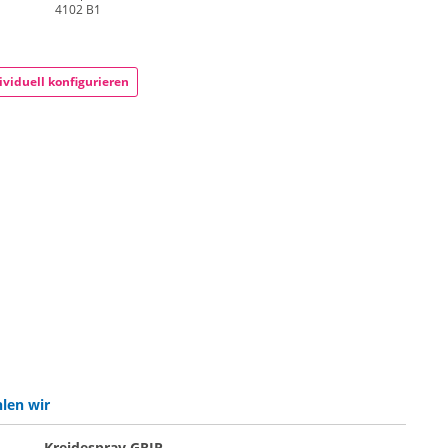
4102 B1
ividuell konfigurieren
len wir
Kreidespray GRIP