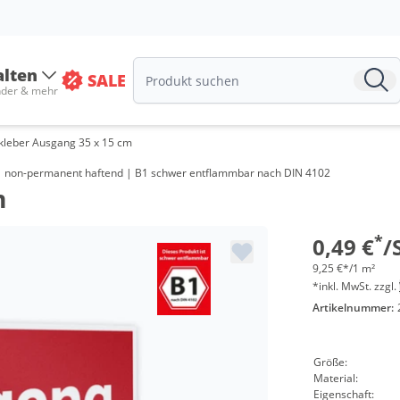
alten
SALE
nder & mehr
kleber Ausgang 35 x 15 cm
t | non-permanent haftend | B1 schwer entflammbar nach DIN 4102
m
*
0,49 €
/
9,25 €*/1 m²
*inkl. MwSt. zzgl.
Artikelnummer:
Größe:
Material:
Eigenschaft: