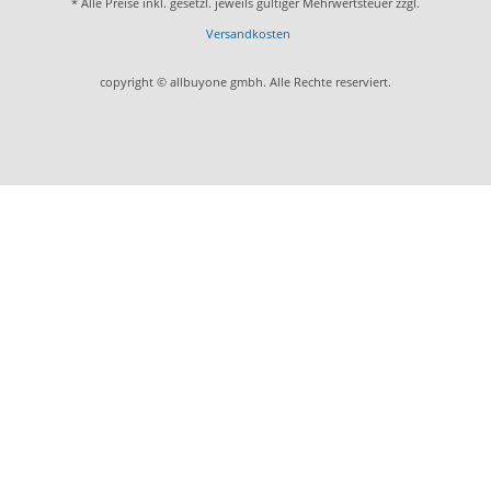
* Alle Preise inkl. gesetzl. jeweils gültiger Mehrwertsteuer zzgl.
Versandkosten
copyright © allbuyone gmbh. Alle Rechte reserviert.