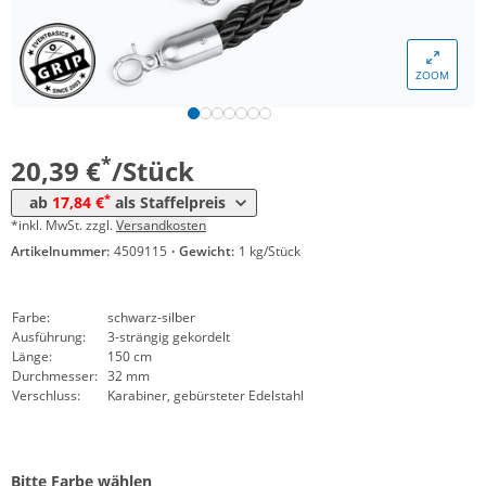
ZOOM
Menge
Preis
*
ab 10 Stück
17,84 €
*
20,39 €
/Stück
*
ab
17,84 €
als Staffelpreis
*inkl. MwSt. zzgl.
Versandkosten
Artikelnummer:
4509115
·
Gewicht:
1 kg/Stück
Farbe:
schwarz-silber
Ausführung:
3-strängig gekordelt
Länge:
150 cm
Durchmesser:
32 mm
Verschluss:
Karabiner, gebürsteter Edelstahl
Bitte Farbe wählen