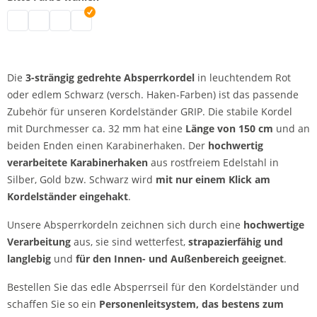
Absperrkordel | schwarz
Absperrkordel | rot-gold
Absperrkordel | rot-silber
Absperrkordel | schwarz-silber
Die
3-strängig gedrehte Absperrkordel
in leuchtendem Rot
oder edlem Schwarz (versch. Haken-Farben) ist das passende
Zubehör für unseren Kordelständer GRIP. Die stabile Kordel
mit Durchmesser ca. 32 mm hat eine
Länge von 150 cm
und an
beiden Enden einen Karabinerhaken. Der
hochwertig
verarbeitete Karabinerhaken
aus rostfreiem Edelstahl in
Silber, Gold bzw. Schwarz wird
mit nur einem Klick am
Kordelständer eingehakt
.
Unsere Absperrkordeln zeichnen sich durch eine
hochwertige
Verarbeitung
aus, sie sind wetterfest,
strapazierfähig und
langlebig
und
für den Innen- und Außenbereich geeignet
.
Bestellen Sie das edle Absperrseil für den Kordelständer und
schaffen Sie so ein
Personenleitsystem, das bestens zum