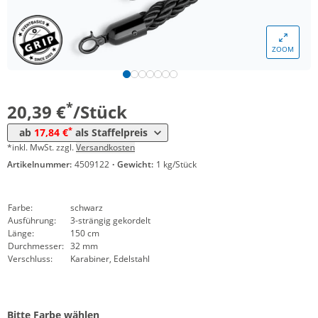
ZOOM
Menge
Preis
*
ab 10 Stück
17,84 €
*
20,39 €
/Stück
*
ab
17,84 €
als Staffelpreis
*inkl. MwSt. zzgl.
Versandkosten
Artikelnummer:
4509122
·
Gewicht:
1 kg/Stück
Farbe:
schwarz
Ausführung:
3-strängig gekordelt
Länge:
150 cm
Durchmesser:
32 mm
Verschluss:
Karabiner, Edelstahl
Bitte Farbe wählen