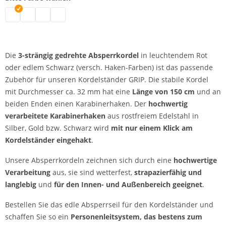
Absperrkordel | schwarz
Absperrkordel | rot-gold
Absperrkordel | rot-silber
Absperrkordel | schwarz-silber
Die
3-strängig gedrehte Absperrkordel
in leuchtendem Rot
oder edlem Schwarz (versch. Haken-Farben) ist das passende
Zubehör für unseren Kordelständer GRIP. Die stabile Kordel
mit Durchmesser ca. 32 mm hat eine
Länge von 150 cm
und an
beiden Enden einen Karabinerhaken. Der
hochwertig
verarbeitete Karabinerhaken
aus rostfreiem Edelstahl in
Silber, Gold bzw. Schwarz wird
mit nur einem Klick am
Kordelständer eingehakt
.
Unsere Absperrkordeln zeichnen sich durch eine
hochwertige
Verarbeitung
aus, sie sind wetterfest,
strapazierfähig und
langlebig
und
für den Innen- und Außenbereich geeignet
.
Bestellen Sie das edle Absperrseil für den Kordelständer und
schaffen Sie so ein
Personenleitsystem, das bestens zum