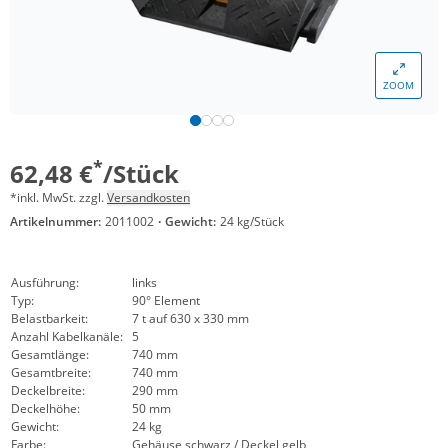
ZOOM
*
62,48 €
/Stück
*inkl. MwSt. zzgl.
Versandkosten
Artikelnummer:
2011002
·
Gewicht:
24 kg/Stück
Ausführung:
links
Typ:
90° Element
Belastbarkeit:
7 t auf 630 x 330 mm
Anzahl Kabelkanäle:
5
Gesamtlänge:
740 mm
Gesamtbreite:
740 mm
Deckelbreite:
290 mm
Deckelhöhe:
50 mm
Gewicht:
24 kg
Farbe:
Gehäuse schwarz / Deckel gelb