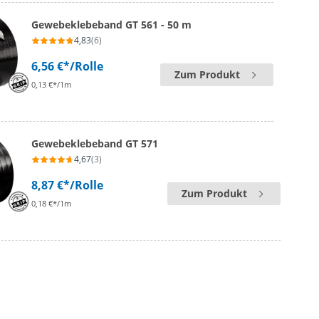
Gewebeklebeband GT 561 - 50 m
4,83
(6)
6,56 €*
/Rolle
Zum Produkt
0,13 €*/1m
Gewebeklebeband GT 571
4,67
(3)
8,87 €*
/Rolle
Zum Produkt
0,18 €*/1m