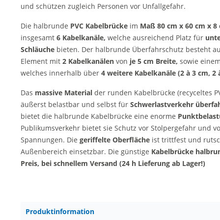
und schützen zugleich Personen vor Unfallgefahr.
Die halbrunde
PVC Kabelbrücke
im
Maß 80 cm x 60 cm x 8 
insgesamt
6 Kabelkanäle,
welche
ausreichend Platz für
unte
Schläuche
bieten. Der halbrunde Überfahrschutz besteht a
Element mit
2 Kabelkanälen
von
je 5 cm Breite,
sowie eine
welches innerhalb über
4 weitere Kabelkanäle (2 à 3 cm, 2 
Das
massive Material
der runden Kabelbrücke (recyceltes PVC
äußerst belastbar und selbst für
Schwerlastverkehr
überfa
bietet die halbrunde Kabelbrücke eine enorme
Punktbelastu
Publikumsverkehr bietet sie Schutz vor Stolpergefahr und v
Spannungen. Die
geriffelte Oberfläche
ist trittfest und rut
Außenbereich einsetzbar. Die günstige
Kabelbrücke halbru
Preis, bei schnellem Versand (24 h Lieferung ab Lager!)
Produktinformation