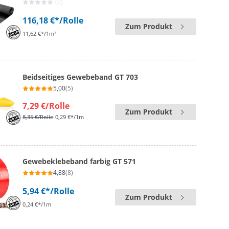
(0)
116,18 €*
/Rolle
Zum Produkt
11,62 €*/1m²
Beidseitiges Gewebeband GT 703
5,00
(5)
7,29 €
/Rolle
Zum Produkt
8,35 €
/Rolle
0,29 €*/1m
Gewebeklebeband farbig GT 571
4,88
(8)
5,94 €*
/Rolle
Zum Produkt
0,24 €*/1m