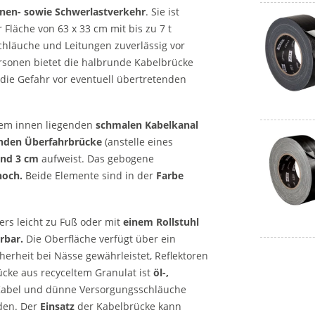
nen- sowie Schwerlastverkehr
. Sie ist
 Fläche von 63 x 33 cm mit bis zu 7 t
hläuche und Leitungen zuverlässig vor
rsonen bietet die halbrunde Kabelbrücke
 die Gefahr vor eventuell übertretenden
em innen liegenden
schmalen Kabelkanal
nden Überfahrbrücke
(anstelle eines
und 3 cm
aufweist. Das gebogene
hoch.
Beide Elemente sind in der
Farbe
rs leicht zu Fuß oder mit
einem Rollstuhl
rbar.
Die Oberfläche verfügt über ein
cherheit bei Nässe gewährleistet, Reflektoren
ücke aus recyceltem Granulat ist
öl-,
Kabel und dünne Versorgungsschläuche
den. Der
Einsatz
der Kabelbrücke kann