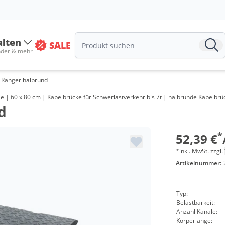
alten
SALE
nder & mehr
 Ranger halbrund
 | 60 x 80 cm | Kabelbrücke für Schwerlastverkehr bis 7t | halbrunde Kabelbrück
d
Meng
ab 20 
*
52,39 €
*inkl. MwSt. zzgl.
Artikelnummer:
Typ:
Belastbarkeit:
Anzahl Kanäle:
Körperlänge: