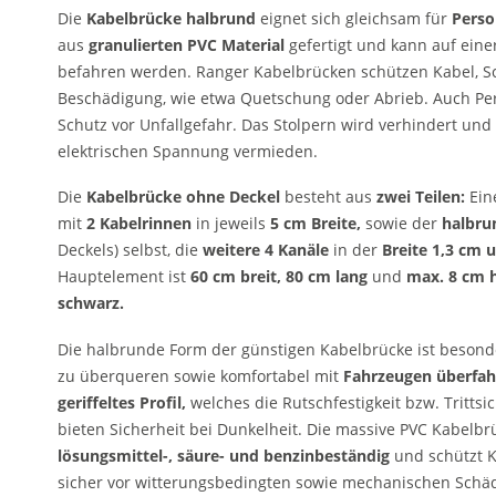
Die
Kabelbrücke halbrund
eignet sich gleichsam für
Perso
aus
granulierten PVC Material
gefertigt und kann auf einer
befahren werden. Ranger Kabelbrücken schützen Kabel, Sc
Beschädigung, wie etwa Quetschung oder Abrieb. Auch Pe
Schutz vor Unfallgefahr. Das Stolpern wird verhindert und
elektrischen Spannung vermieden.
Die
Kabelbrücke ohne Deckel
besteht aus
zwei Teilen:
Ein
mit
2 Kabelrinnen
in jeweils
5 cm Breite,
sowie der
halbru
Deckels) selbst, die
weitere 4 Kanäle
in der
Breite 1,3 cm 
Hauptelement ist
60 cm breit,
80 cm lang
und
max. 8 cm 
schwarz.
Die halbrunde Form der günstigen Kabelbrücke ist besonde
zu überqueren sowie komfortabel mit
Fahrzeugen
überfah
geriffeltes Profil,
welches die Rutschfestigkeit bzw. Trittsi
bieten Sicherheit bei Dunkelheit. Die massive PVC Kabelbr
lösungsmittel-, säure- und benzinbeständig
und schützt 
sicher vor witterungsbedingten sowie mechanischen Schä