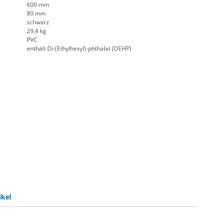
600 mm
80 mm
schwarz
29,4 kg
PVC
enthält Di-(Ethylhexyl)-phthalat (DEHP)
ikel