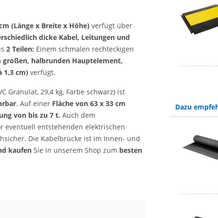
cm (Länge x Breite x Höhe)
verfügt über
rschiedlich dicke Kabel, Leitungen und
us
2 Teilen:
Einem schmalen rechteckigen
m
großen, halbrunden Hauptelement,
à 1,3 cm)
verfügt.
 Granulat, 29,4 kg, Farbe schwarz) ist
hrbar
. Auf einer
Fläche von 63 x 33 cm
Dazu empfeh
ng von bis zu 7 t.
Auch dem
or eventuell entstehenden elektrischen
schsicher. Die Kabelbrücke ist im Innen- und
nd kaufen
Sie in unserem Shop zum
besten