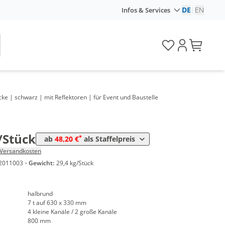
DE
|
EN
Infos & Services
e | schwarz | mit Reflektoren | für Event und Baustelle
e
Preis
*
Stück
48,20 €
/Stück
*
ab
48,20 €
als Staffelpreis
Versandkosten
2011003
·
Gewicht:
29,4 kg/Stück
halbrund
7 t auf 630 x 330 mm
4 kleine Kanäle / 2 große Kanäle
800 mm