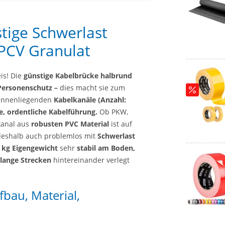
tige Schwerlast
 PCV Granulat
is! Die
günstige Kabelbrücke halbrund
ersonenschutz –
dies macht sie zum
 innenliegenden
Kabelkanäle (Anzahl:
e,
ordentliche Kabelführung.
Ob PKW,
kanal aus
robusten PVC Material
ist auf
eshalb auch problemlos mit
Schwerlast
 kg Eigengewicht
sehr
stabil am Boden,
lange Strecken
hintereinander verlegt
bau, Material,