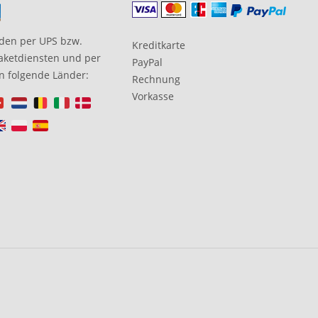
den per UPS bzw.
Kreditkarte
aketdiensten und per
PayPal
in folgende Länder:
Rechnung
Vorkasse