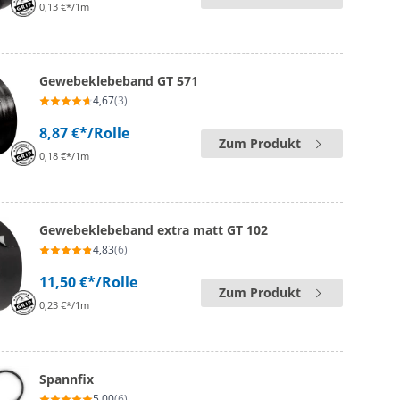
0,13 €*/1m
Gewebeklebeband GT 571
4,67
(3)
8,87 €*
/Rolle
Zum Produkt
0,18 €*/1m
Gewebeklebeband extra matt GT 102
4,83
(6)
11,50 €*
/Rolle
Zum Produkt
0,23 €*/1m
Spannfix
5,00
(6)