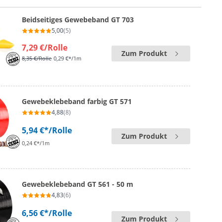
Beidseitiges Gewebeband GT 703
5,00
(5)
7,29 €
/Rolle
Zum Produkt
8,35 €
/Rolle
0,29 €*/1m
Gewebeklebeband farbig GT 571
4,88
(8)
5,94 €*
/Rolle
Zum Produkt
0,24 €*/1m
Gewebeklebeband GT 561 - 50 m
4,83
(6)
6,56 €*
/Rolle
Zum Produkt