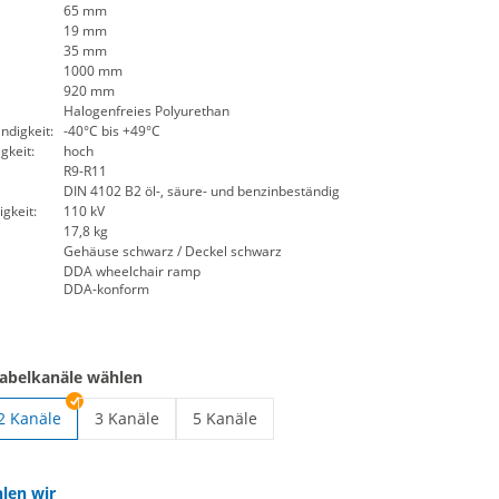
65 mm
19 mm
35 mm
1000 mm
920 mm
Halogenfreies Polyurethan
digkeit:
-40°C bis +49°C
gkeit:
hoch
R9-R11
DIN 4102 B2 öl-, säure- und benzinbeständig
gkeit:
110 kV
17,8 kg
Gehäuse schwarz / Deckel schwarz
DDA wheelchair ramp
DDA-konform
Kabelkanäle wählen
2 Kanäle
3 Kanäle
5 Kanäle
 Black Line 1 Kanal Rollstuhlrampe
Kabelbrücke Black Line 3 Kanal Rollstuhlrampe | 3 Ka
Kabelbrücke Black Line 5 Kanal Rollstuh
len wir