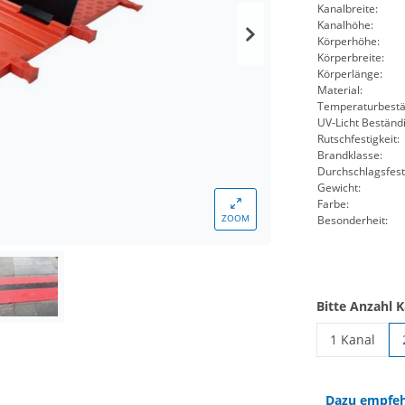
Kanalbreite:
Kanalhöhe:
Körperhöhe:
Körperbreite:
Körperlänge:
Material:
Temperaturbestän
UV-Licht Beständi
Rutschfestigkeit:
Brandklasse:
Durchschlagsfesti
Gewicht:
Farbe:
ZOOM
Besonderheit:
Bitte Anzahl 
1 Kanal
Kabelbrücke
Dazu empfeh