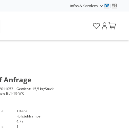
DE
|
EN
Infos & Services
f Anfrage
2011053
·
Gewicht:
15,5 kg/Stück
er:
BL1-19-WR
le:
1 Kanal
Rollstuhlrampe
4,7 t
le:
1