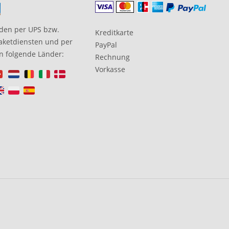
den per UPS bzw.
Kreditkarte
aketdiensten und per
PayPal
in folgende Länder:
Rechnung
Vorkasse