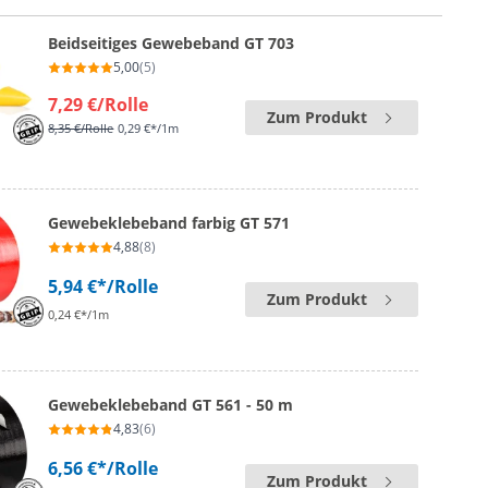
Beidseitiges Gewebeband GT 703
5,00
(5)
7,29 €
/Rolle
Zum Produkt
8,35 €
/Rolle
0,29 €*/1m
Gewebeklebeband farbig GT 571
4,88
(8)
5,94 €*
/Rolle
Zum Produkt
0,24 €*/1m
Gewebeklebeband GT 561 - 50 m
4,83
(6)
6,56 €*
/Rolle
Zum Produkt