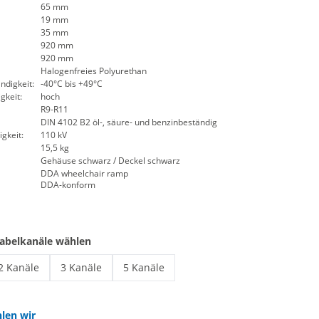
65 mm
19 mm
35 mm
920 mm
920 mm
Halogenfreies Polyurethan
digkeit:
-40°C bis +49°C
gkeit:
hoch
R9-R11
DIN 4102 B2 öl-, säure- und benzinbeständig
gkeit:
110 kV
15,5 kg
Gehäuse schwarz / Deckel schwarz
DDA wheelchair ramp
DDA-konform
Kabelkanäle wählen
2 Kanäle
3 Kanäle
5 Kanäle
Kabelbrücke Black Line 2 Kanal Rollstuhlrampe | 2 Kanäle
Kabelbrücke Black Line 3 Kanal Rollstuhlrampe | 3 Ka
Kabelbrücke Black Line 5 Kanal Rollstuh
len wir