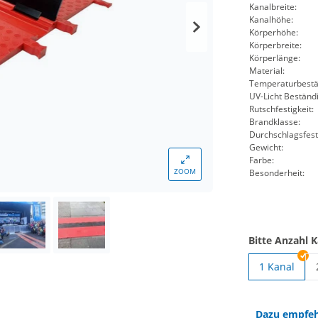
Kanalbreite:
Kanalhöhe:
Körperhöhe:
Körperbreite:
Körperlänge:
Material:
Temperaturbestän
UV-Licht Beständi
Rutschfestigkeit:
Brandklasse:
Durchschlagsfesti
Gewicht:
Farbe:
ZOOM
Besonderheit:
Bitte Anzahl 
1 Kanal
Dazu empfeh