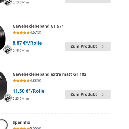
0,13 €*/1m
Gewebeklebeband GT 571
4,67
(3)
8,87 €*
/Rolle
Zum Produkt
0,18 €*/1m
Gewebeklebeband extra matt GT 102
4,83
(6)
11,50 €*
/Rolle
Zum Produkt
0,23 €*/1m
Spannfix
5,00
(6)