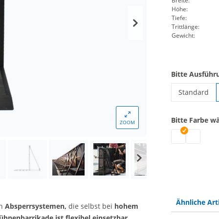
Breite:
Höhe:
Tiefe:
Trittlänge:
Gewicht:
Bitte Ausführ
Standard
Bühnenbarr
Bitte Farbe w
ZOOM
Bühnenbarrika
Bühnenbar
Ähnliche Art
n
Absperrsystemen,
die selbst bei
hohem
ühnenbarrikade ist flexibel einsetzbar,