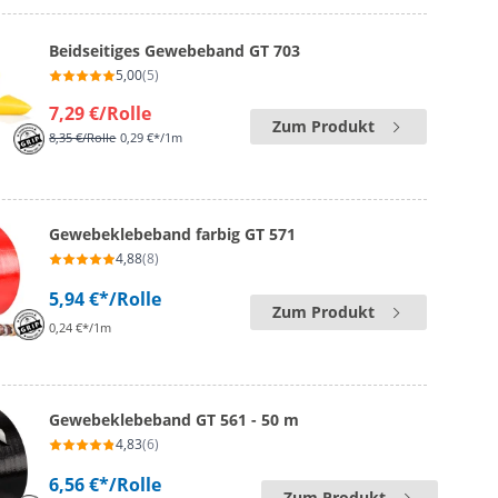
Beidseitiges Gewebeband GT 703
5,00
(5)
7,29 €
/Rolle
Zum Produkt
8,35 €
/Rolle
0,29 €*/1m
Gewebeklebeband farbig GT 571
4,88
(8)
5,94 €*
/Rolle
Zum Produkt
0,24 €*/1m
Gewebeklebeband GT 561 - 50 m
4,83
(6)
6,56 €*
/Rolle
Zum Produkt