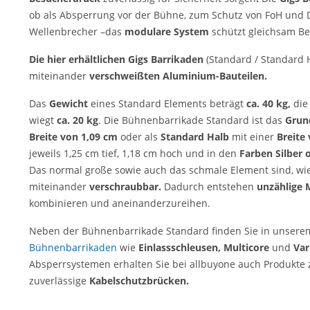
ob als Absperrung vor der Bühne, zum Schutz von FoH und De
Wellenbrecher –das
modulare System
schützt gleichsam Be
Die hier erhältlichen Gigs Barrikaden
(Standard / Standard 
miteinander
verschweißten Aluminium-Bauteilen.
Das
Gewicht
eines Standard Elements beträgt
ca. 40 kg,
die
wiegt
ca. 20 kg
. Die Bühnenbarrikade Standard ist das
Grun
Breite von 1,09 cm
oder als
Standard Halb
mit einer
Breite
jeweils 1,25 cm tief, 1,18 cm hoch und in den
Farben Silber 
Das normal große sowie auch das schmale Element sind, wie
miteinander
verschraubbar.
Dadurch entstehen
unzählige 
kombinieren und aneinanderzureihen.
Neben der Bühnenbarrikade Standard finden Sie in unserem
Bühnenbarrikaden
wie
Einlassschleusen, Multicore
und
Var
Absperrsystemen erhalten Sie bei allbuyone auch Produkt
zuverlässige
Kabelschutzbrücken.