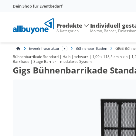
Dein Shop für Eventbedarf
Produkte
Individuell gest
& Kategorien
Molton, Banner, Einlassbä
Eventinfrastruktur
Bühnenbarrikaden
GIGS Bühne
Bühnenbarrikade Standard | Halb | schwarz | 1,09 x 118,5 cm h x b | 1,
Barrikade | Stage Barrier | modulares System
Gigs Bühnenbarrikade Stand