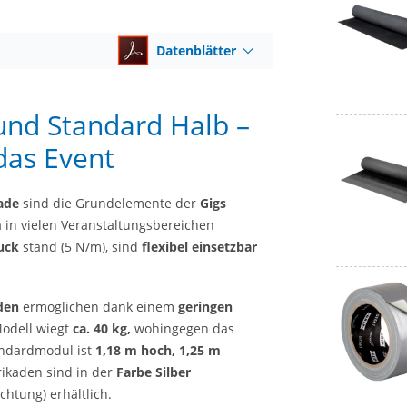
Datenblätter
und Standard Halb –
das Event
kade
sind die Grundelemente der
Gigs
m
in vielen Veranstaltungsbereichen
uck
stand (5 N/m), sind
flexibel einsetzbar
den
ermöglichen dank einem
geringen
odell wiegt
ca. 40 kg,
wohingegen das
ndardmodul ist
1,18 m hoch, 1,25 m
rikaden sind in der
Farbe Silber
chtung) erhältlich.