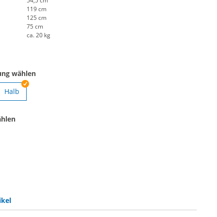
54,5 cm
119 cm
125 cm
75 cm
ca. 20 kg
ung wählen
Halb
ikade Standard
ählen
de Standard | schwarz
rikade Standard | silber
ikel