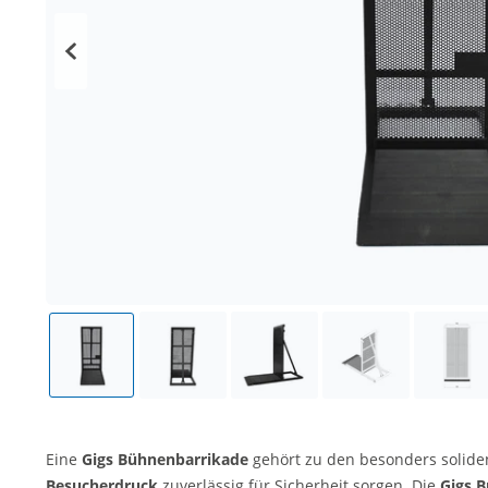
Eine
Gigs Bühnenbarrikade
gehört zu den besonders solide
Besucherdruck
zuverlässig für Sicherheit sorgen
.
Die
Gigs B