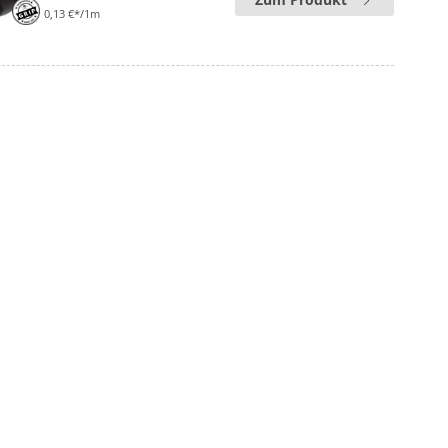
0,13 €*/1m