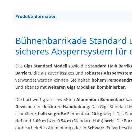
Produktinformation
Bühnenbarrikade Standard 
sicheres Absperrsystem für 
Das
Gigs Standard Modell
sowie die
Standard Halb Barri
Barriers,
die als zuverlässiges und
robustes Absperryste
verwendet werden können. Sie halten
hohem Personendr
und ebenso mit
weiteren Gigs Modellen
kombinierbar.
Die hochwertig verschweißten
Aluminium Bühnenbarrika
Gewicht
eine
leichtere Handhabung.
Das Gigs Standard M
schmälere,
halb so große
Element
ca. 20 kg
wiegt. Das Sta
tief
und
1,09
m
bzw.
0,54 m
(Standard Halb)
breit.
Die Bar
(unbearbeitetes Aluminium) oder in
Schwarz
(Pulverbeschi