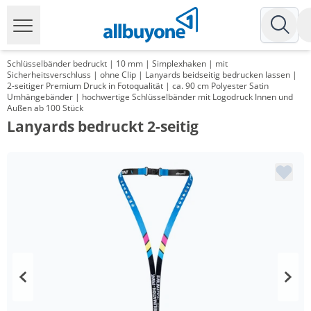
Schlüsselbänder bedruckt | 10 mm | Simplexhaken | mit
Sicherheitsverschluss | ohne Clip | Lanyards beidseitig bedrucken lassen |
2-seitiger Premium Druck in Fotoqualität | ca. 90 cm Polyester Satin
Umhängebänder | hochwertige Schlüsselbänder mit Logodruck Innen und
Außen ab 100 Stück
Lanyards bedruckt 2-seitig
Menge
Preis
*
ab 2 Pack
105,91 €
1,06 €*/1Stück
*
ab 3 Pack
101,98 €
1,02 €*/1Stück