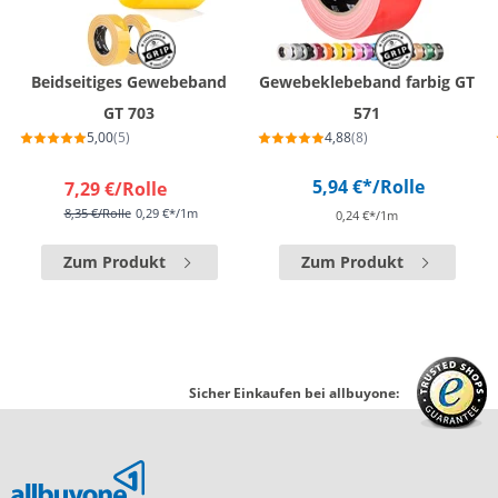
Beidseitiges Gewebeband
Gewebeklebeband farbig GT
GT 703
571
5,00
(5)
4,88
(8)
5,94 €*
/Rolle
7,29 €
/Rolle
8,35 €
/Rolle
0,29 €*/1m
0,24 €*/1m
Zum Produkt
Zum Produkt
Sicher Einkaufen bei allbuyone: