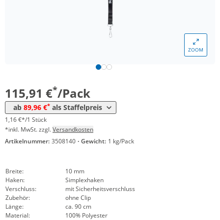
*
ab 5 Pack
97,94 €
0,98 €*/1Stück
*
ab 10 Pack
95,91 €
0,96 €*/1Stück
ZOOM
*
ab 30 Pack
93,89 €
0,94 €*/1Stück
*
ab 50 Pack
91,99 €
0,92 €*/1Stück
*
115,91 €
/Pack
*
ab 100 Pack
89,96 €
0,90 €*/1Stück
*
ab
89,96 €
als Staffelpreis
1,16 €*/1 Stück
*inkl. MwSt. zzgl.
Versandkosten
Artikelnummer:
3508140
·
Gewicht:
1 kg/Pack
Breite:
10 mm
Haken:
Simplexhaken
Verschluss:
mit Sicherheitsverschluss
Zubehör:
ohne Clip
Länge:
ca. 90 cm
Material:
100% Polyester