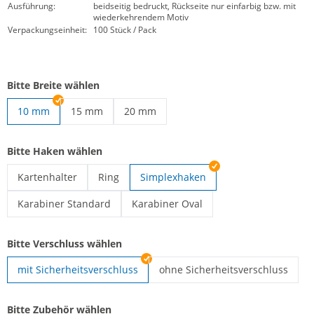
Ausführung:
beidseitig bedruckt, Rückseite nur einfarbig bzw. mit
wiederkehrendem Motiv
Verpackungseinheit:
100 Stück / Pack
Bitte Breite wählen
10 mm
15 mm
20 mm
Schlüsselbänder bedruckt | 15 mm
Schlüsselbänder bedruckt | 20 mm
Bitte Haken wählen
Kartenhalter
Ring
Simplexhaken
Schlüsselbänder bedruckt | Kartenhalter
Schlüsselbänder bedruckt | Ring
Karabiner Standard
Karabiner Oval
Schlüsselbänder bedruckt | Karabiner Standard
Schlüsselbänder bedruckt | Karabiner
Bitte Verschluss wählen
mit Sicherheitsverschluss
ohne Sicherheitsverschluss
Schlüsselbänder bedruckt | ohne
Bitte Zubehör wählen