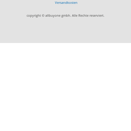
Versandkosten
copyright © allbuyone gmbh. Alle Rechte reserviert.