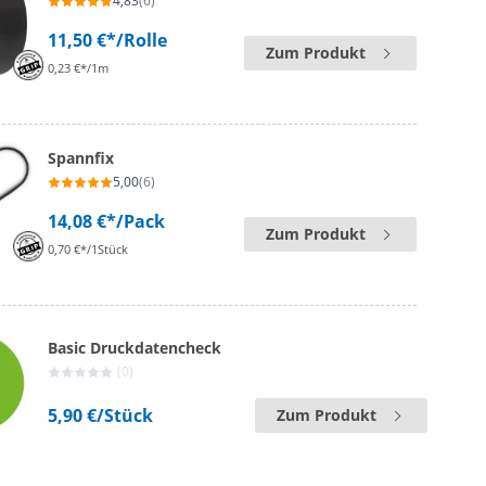
4,83
(6)
11,50 €*
/Rolle
Zum Produkt
0,23 €*/1m
Spannfix
5,00
(6)
14,08 €*
/Pack
Zum Produkt
0,70 €*/1Stück
Basic Druckdatencheck
(0)
5,90 €
/Stück
Zum Produkt