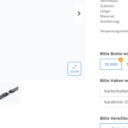
Verschluss:
Zubehör:
Länge:
Material:
Ausführung:
Verpackungseinhe
Bitte Breite w
10 mm
S
ZOOM
Bitte Haken 
Kartenhalte
Schlüsselbä
Karabiner O
Schlüsselbä
Bitte Verschl