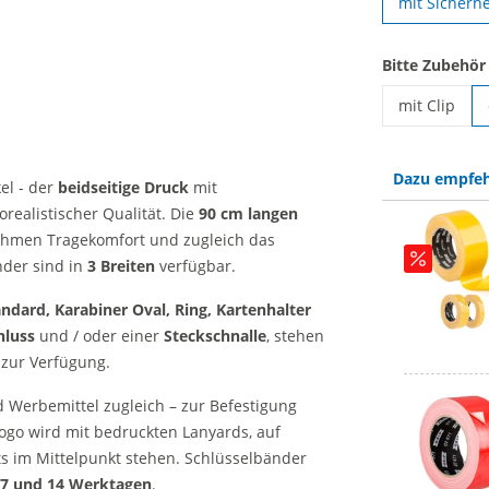
mit Sicherhe
Bitte Zubehör
mit Clip
Schlüsselbän
Dazu empfeh
el - der
beidseitige Druck
mit
orealistischer Qualität. Die
90 cm langen
ehmen Tragekomfort und zugleich das
nder sind in
3 Breiten
verfügbar.
dard, Karabiner Oval, Ring, Kartenhalter
hluss
und / oder einer
Steckschnalle
, stehen
 zur Verfügung.
 Werbemittel zugleich – zur Befestigung
Logo wird mit bedruckten Lanyards, auf
ts im Mittelpunkt stehen. Schlüsselbänder
7 und 14 Werktagen
.