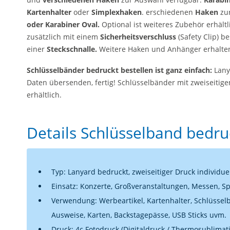
Kartenhalter
oder
Simplexhaken
. erschiedenen
Haken
zur
oder Karabiner Oval.
Optional ist weiteres Zubehör erhält
zusätzlich mit einem
Sicherheitsverschluss
(Safety Clip) b
einer
Steckschnalle.
Weitere Haken und Anhänger erhalten
Schlüsselbänder bedruckt bestellen ist ganz einfach:
Lany
Daten übersenden, fertig! Schlüsselbänder mit zweiseitig
erhältlich.
Details Schlüsselband bedru
Typ: Lanyard bedruckt, zweiseitiger Druck individue
Einsatz: Konzerte, Großveranstaltungen, Messen, S
Verwendung: Werbeartikel, Kartenhalter, Schlüssel
Ausweise, Karten, Backstagepässe, USB Sticks uvm.
Druck: 4c Fotodruck (Digitaldruck / Thermosublima