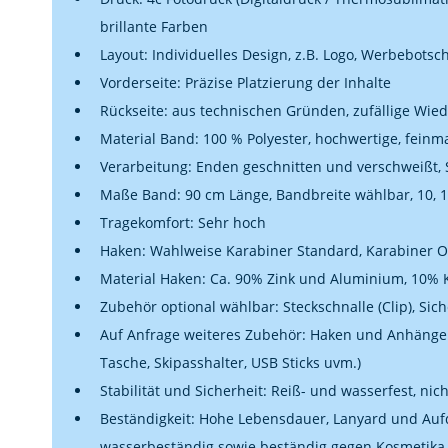
brillante Farben
Layout: Individuelles Design, z.B. Logo, Werbebotsch
Vorderseite: Präzise Platzierung der Inhalte
Rückseite: aus technischen Gründen, zufällige Wie
Material Band: 100 % Polyester, hochwertige, fei
Verarbeitung: Enden geschnitten und verschweißt, 
Maße Band: 90 cm Länge, Bandbreite wählbar, 10, 1
Tragekomfort: Sehr hoch
Haken: Wahlweise Karabiner Standard, Karabiner Ov
Material Haken: Ca. 90% Zink und Aluminium, 10% K
Zubehör optional wählbar: Steckschnalle (Clip), Sich
Auf Anfrage weiteres Zubehör: Haken und Anhänger 
Tasche, Skipasshalter, USB Sticks uvm.)
Stabilität und Sicherheit: Reiß- und wasserfest, ni
Beständigkeit: Hohe Lebensdauer, Lanyard und Auf
wasserbeständig sowie beständig gegen Kosmetik