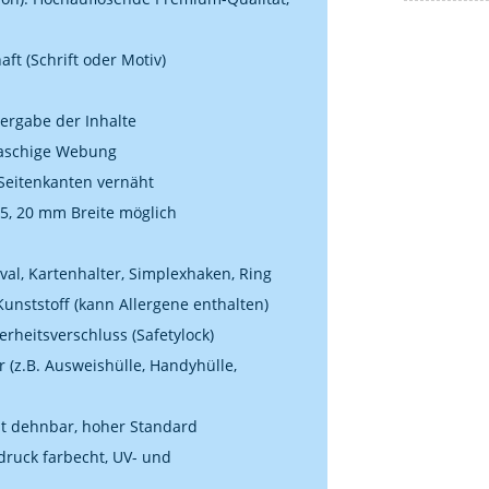
aft (Schrift oder Motiv)
dergabe der Inhalte
nmaschige Webung
Seitenkanten vernäht
5, 20 mm Breite möglich
al, Kartenhalter, Simplexhaken, Ring
unststoff (kann Allergene enthalten)
erheitsverschluss (Safetylock)
(z.B. Ausweishülle, Handyhülle,
cht dehnbar, hoher Standard
druck farbecht, UV- und
a