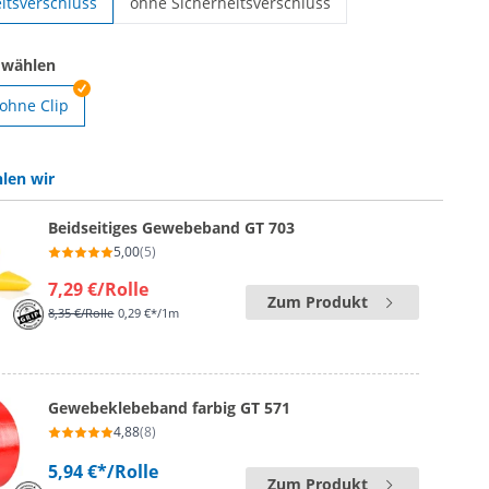
itsverschluss
ohne Sicherheitsverschluss
Schlüsselbänder bedruckt | ohne Sicherheitsver
 wählen
ohne Clip
der bedruckt | mit Clip
len wir
Beidseitiges Gewebeband GT 703
5,00
(5)
7,29 €
/Rolle
Zum Produkt
8,35 €
/Rolle
0,29 €*/1m
Gewebeklebeband farbig GT 571
4,88
(8)
5,94 €*
/Rolle
Zum Produkt