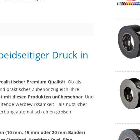
eidseitiger Druck in
realistischer Premium Qualität
. Ob als
nd praktisches Zubehör zugleich, Ihre
st mit diesen Produkten unübersehbar.
Und
ltende Werbewirksamkeit – als nützlicher
 Werbung automatisch einen großen
ten (10 mm, 15 mm oder 20 mm Bänder)
er Standard, Karabiner Oval, Ring,