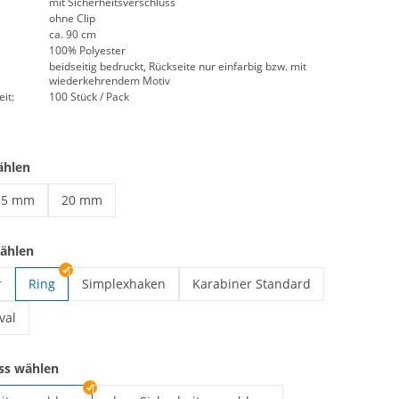
mit Sicherheitsverschluss
ohne Clip
ca. 90 cm
100% Polyester
beidseitig bedruckt, Rückseite nur einfarbig bzw. mit
wiederkehrendem Motiv
it:
100 Stück / Pack
ählen
15 mm
20 mm
chlüsselbänder bedruckt | 15 mm
Schlüsselbänder bedruckt | 20 mm
wählen
r
Ring
Simplexhaken
Karabiner Standard
nder bedruckt | Kartenhalter
Schlüsselbänder bedruckt | Simplexhaken
Schlüsselbänder bedruckt | Karab
val
nder bedruckt | Karabiner Oval
uss wählen