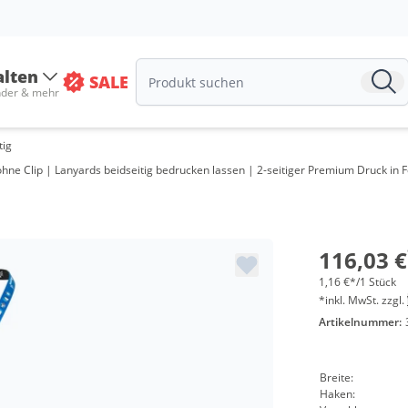
Meng
ab 2 
alten
SALE
ab 3 
nder & mehr
ab 5 
tig
ab 10
ohne Clip | Lanyards beidseitig bedrucken lassen | 2-seitiger Premium Druck in
ab 30
ab 50
116,03 €
ab 10
1,16 €*/1 Stück
*inkl. MwSt. zzgl.
Artikelnummer:
Breite:
Haken: