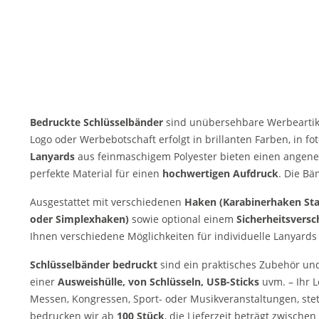
Bedruckte Schlüsselbänder
sind unübersehbare Werbeartik
Logo oder Werbebotschaft erfolgt in brillanten Farben, in fot
Lanyards
aus feinmaschigem Polyester bieten einen angen
perfekte Material für einen
hochwertigen Aufdruck
. Die Bä
Ausgestattet mit verschiedenen
Haken (Karabinerhaken Stan
oder Simplexhaken)
sowie optional einem
Sicherheitsversc
Ihnen verschiedene Möglichkeiten für individuelle Lanyards
Schlüsselbänder bedruckt
sind ein praktisches Zubehör und
einer
Ausweishülle, von Schlüsseln, USB-Sticks
uvm. – Ihr 
Messen, Kongressen, Sport- oder Musikveranstaltungen, ste
bedrucken wir ab
100 Stück
, die Lieferzeit beträgt zwischen