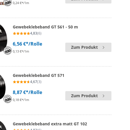
0,24 €*/1m
Gewebeklebeband GT 561 - 50 m
4,83
(6)
6,56 €*
/Rolle
Zum Produkt
0,13 €*/1m
Gewebeklebeband GT 571
4,67
(3)
8,87 €*
/Rolle
Zum Produkt
0,18 €*/1m
Gewebeklebeband extra matt GT 102