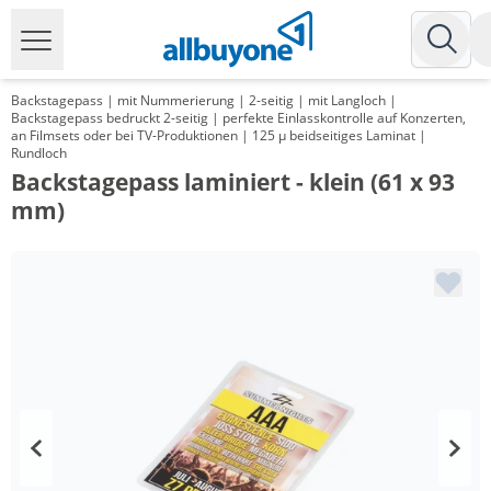
Backstagepass | mit Nummerierung | 2-seitig | mit Langloch |
Backstagepass bedruckt 2-seitig | perfekte Einlasskontrolle auf Konzerten,
an Filmsets oder bei TV-Produktionen | 125 µ beidseitiges Laminat |
Rundloch
Backstagepass laminiert - klein (61 x 93
mm)
Menge
Preis
*
ab 100 Stück
1,98 €
*
ab 200 Stück
1,39 €