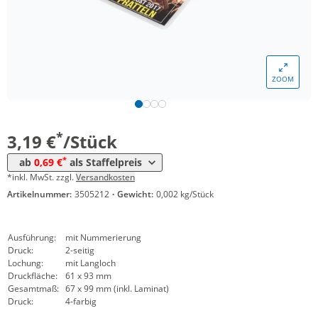
*
ab 250 Stück
1,18 €
*
ab 300 Stück
1,09 €
ZOOM
*
ab 400 Stück
0,99 €
*
ab 500 Stück
0,90 €
*
3,19 €
/Stück
*
ab 600 Stück
0,84 €
*
ab
0,69 €
als Staffelpreis
*
ab 800 Stück
0,79 €
*inkl. MwSt. zzgl.
Versandkosten
Artikelnummer:
3505212
·
Gewicht:
0,002 kg/Stück
*
ab 1000 Stück
0,69 €
Ausführung:
mit Nummerierung
Druck:
2-seitig
Lochung:
mit Langloch
Druckfläche:
61 x 93 mm
Gesamtmaß:
67 x 99 mm (inkl. Laminat)
Druck:
4-farbig