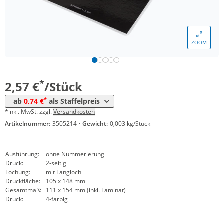
*
ab 250 Stück
1,09 €
*
ab 300 Stück
1,04 €
ZOOM
*
ab 400 Stück
0,94 €
*
ab 500 Stück
0,90 €
*
2,57 €
/Stück
*
ab 600 Stück
0,86 €
*
ab
0,74 €
als Staffelpreis
*
ab 800 Stück
0,81 €
*inkl. MwSt. zzgl.
Versandkosten
Artikelnummer:
3505214
·
Gewicht:
0,003 kg/Stück
*
ab 1000 Stück
0,74 €
Ausführung:
ohne Nummerierung
Druck:
2-seitig
Lochung:
mit Langloch
Druckfläche:
105 x 148 mm
Gesamtmaß:
111 x 154 mm (inkl. Laminat)
Druck:
4-farbig