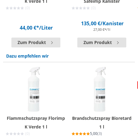
K Verde 1 l
Safeimp Kanister
(0)
(0)
135,00 €
/Kanister
44,00 €*
/Liter
27,00 €*/1l
Zum Produkt
Zum Produkt
Dazu empfehlen wir
Flammschutzspray Florimp
Brandschutzspray Bioretard
K Verde 1 l
1 l
(0)
5,00
(3)