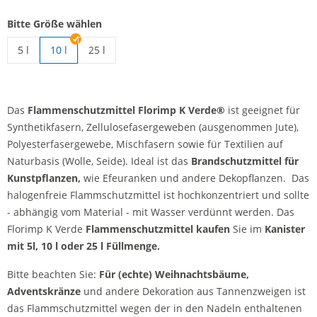
Bitte Größe wählen
5 l
10 l
25 l
Flammenschutzmittel | 5 l
Flammenschutzmittel | 25 l
Das
Flammenschutzmittel Florimp K Verde®
ist geeignet für
Synthetikfasern, Zellulosefasergeweben (ausgenommen Jute),
Polyesterfasergewebe, Mischfasern sowie für Textilien auf
Naturbasis (Wolle, Seide). Ideal ist das
Brandschutzmittel für
Kunstpflanzen,
wie Efeuranken und andere Dekopflanzen. Das
halogenfreie Flammschutzmittel ist hochkonzentriert und sollte
- abhängig vom Material - mit Wasser verdünnt werden. Das
Florimp K Verde
Flammenschutzmittel kaufen
Sie im
Kanister
mit 5l, 10 l oder 25 l Füllmenge.
Bitte beachten Sie:
Für (echte) Weihnachtsbäume,
Adventskränze
und andere Dekoration aus Tannenzweigen ist
das Flammschutzmittel wegen der in den Nadeln enthaltenen