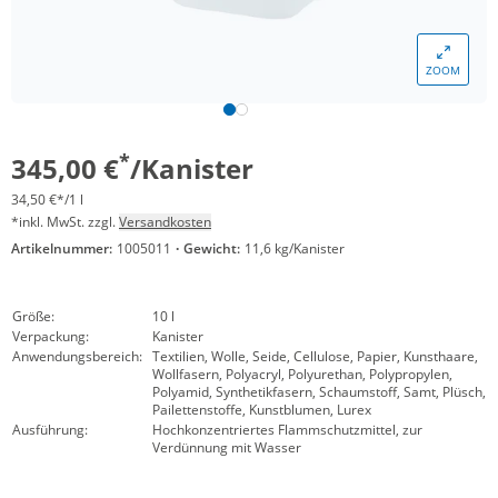
ZOOM
*
345,00 €
/Kanister
34,50 €*/1 l
*inkl. MwSt. zzgl.
Versandkosten
Artikelnummer:
1005011
·
Gewicht:
11,6 kg/Kanister
Größe:
10 l
Verpackung:
Kanister
Anwendungsbereich:
Textilien, Wolle, Seide, Cellulose, Papier, Kunsthaare,
Wollfasern, Polyacryl, Polyurethan, Polypropylen,
Polyamid, Synthetikfasern, Schaumstoff, Samt, Plüsch,
Pailettenstoffe, Kunstblumen, Lurex
Ausführung:
Hochkonzentriertes Flammschutzmittel, zur
Verdünnung mit Wasser