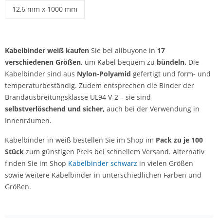
Kabelbinder weiß | 9,0 mm x 770 mm
Kabelbinder weiß | 9,0 mm x 1219 mm
12,6 mm x 1000 mm
Kabelbinder weiß | 12,6 mm x 1000 mm
Kabelbinder weiß kaufen
Sie bei allbuyone in
17
verschiedenen Größen,
um Kabel bequem zu
bündeln.
Die
Kabelbinder sind aus
Nylon-Polyamid
gefertigt und form- und
temperaturbeständig. Zudem entsprechen die Binder der
Brandausbreitungsklasse UL94 V-2 – sie sind
selbstverlöschend und sicher,
auch bei der Verwendung in
Innenräumen.
Kabelbinder in weiß bestellen Sie im Shop im
Pack zu je 100
Stück
zum günstigen Preis bei schnellem Versand. Alternativ
finden Sie im Shop
Kabelbinder schwarz
in vielen Größen
sowie weitere Kabelbinder in unterschiedlichen Farben und
Größen.