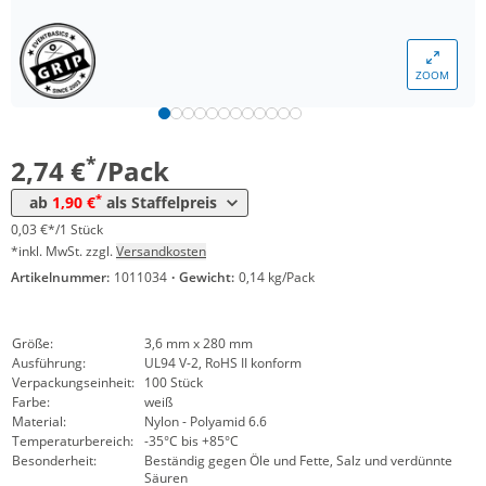
*
ab 10 Pack
2,50 €
0,03 €*/1Stück
*
ab 50 Pack
2,26 €
0,02 €*/1Stück
ZOOM
*
ab 100 Pack
2,14 €
0,02 €*/1Stück
*
ab 200 Pack
1,90 €
0,02 €*/1Stück
*
2,74 €
/Pack
*
ab
1,90 €
als Staffelpreis
0,03 €*/1 Stück
*inkl. MwSt. zzgl.
Versandkosten
Artikelnummer:
1011034
·
Gewicht:
0,14 kg/Pack
Größe:
3,6 mm x 280 mm
Ausführung:
UL94 V-2, RoHS II konform
Verpackungseinheit:
100 Stück
Farbe:
weiß
Material:
Nylon - Polyamid 6.6
Temperaturbereich:
-35°C bis +85°C
Besonderheit:
Beständig gegen Öle und Fette, Salz und verdünnte
Säuren