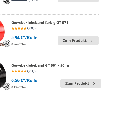
8,35 €
/Rolle
0,29 €*/1m
Gewebeklebeband farbig GT 571
4,88
(8)
5,94 €*
/Rolle
Zum Produkt
0,24 €*/1m
Gewebeklebeband GT 561 - 50 m
4,83
(6)
6,56 €*
/Rolle
Zum Produkt
0,13 €*/1m