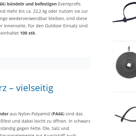
66
)
bündeln und befestigen
Eventprofis
nd mehr bis ca. 22,2 kg oder nutzen sie zur
nge wiederverwendbar bleiben, sind diese
r Innenseite. Für den Outdoor Einsatz sind
beinhaltet
100 stk
.
 – vielseitig
nder
aus Nylon-Polyamid (
PA66
) sind das
eißfest und dabei leicht zu öffnen. In schwarz
ständig gegen Fette, Öle, Salz und
stigungselemente aus Kunststoff auch