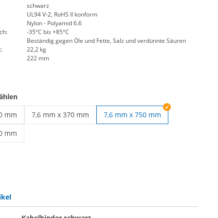
schwarz
UL94 V-2, RoHS II konform
Nylon - Polyamid 6.6
ch:
-35°C bis +85°C
Beständig gegen Öle und Fette, Salz und verdünnte Säuren
:
22,2 kg
222 mm
ählen
00 mm
7,6 mm x 370 mm
7,6 mm x 750 mm
 lösbar | 7,6 mm x 200 mm
Kabelbinder lösbar | 7,6 mm x 370 mm
40 mm
 lösbar | 7,6 mm x 540 mm
ikel
Kabelbinder schwarz