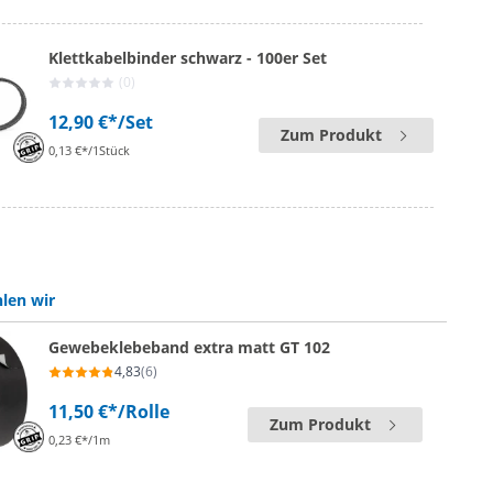
Klettkabelbinder schwarz - 100er Set
(0)
12,90 €*
/Set
Zum Produkt
0,13 €*/1Stück
len wir
Gewebeklebeband extra matt GT 102
4,83
(6)
11,50 €*
/Rolle
Zum Produkt
0,23 €*/1m