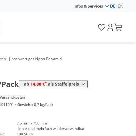
DE
|
EN
Infos & Services
Preis
*
ack
18,45 €
0,18 €*/1Stück
*
ack
16,66 €
0,17 €*/1Stück
tabil | hochwertiges Nylon-Polyamid
*
Pack
15,47 €
0,15 €*/1Stück
*
Pack
14,88 €
0,15 €*/1Stück
/Pack
*
ab
14,88 €
als Staffelpreis
Versandkosten
1011091
·
Gewicht:
0,7 kg/Pack
7,6 mm x 750 mm
lösbar und mehrfach wiederverwendbar
it:
100 Stück