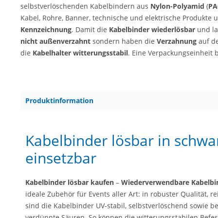
selbstverlöschenden Kabelbindern aus
Nylon-Polyamid
(
PA
Kabel, Rohre, Banner, technische und elektrische Produkte u
Kennzeichnung
. Damit die
Kabelbinder wiederlösbar
und la
nicht außenverzahnt
sondern haben die
Verzahnung
auf de
die
Kabelhalter witterungsstabil
. Eine Verpackungseinheit 
Produktinformation
Kabelbinder lösbar in schwarz
einsetzbar
Kabelbinder lösbar kaufen
–
Wiederverwendbare Kabelbi
ideale Zubehör für Events aller Art: in robuster Qualität, r
sind die Kabelbinder UV-stabil, selbstverlöschend sowie be
verdünnte Säuren. So können die witterungsstabilen Befe