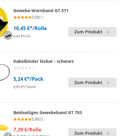
Gewebe-Warnband GT 571
5,00
(1)
10,45 €*
/Rolle
Zum Produkt
0,42 €*/1m
Kabelbinder lösbar - schwarz
(0)
5,24 €*
/Pack
Zum Produkt
0,05 €*/1Stück
Beidseitiges Gewebeband GT 703
5,00
(5)
7,29 €
/Rolle
Zum Produkt