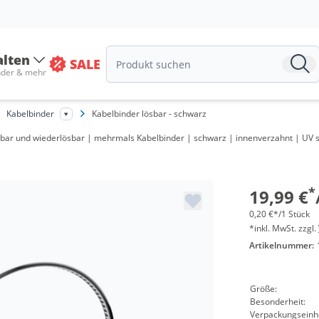
alten
SALE
Menge
nder & mehr
ab 10 P
Kabelbinder
Kabelbinder lösbar - schwarz
ab 50 P
ar und wiederlösbar | mehrmals Kabelbinder | schwarz | innenverzahnt | UV s
ab 100 
ab 200 
*
19,99 €
0,20 €*/1 Stück
*inkl. MwSt. zzgl.
Artikelnummer:
Größe:
Besonderheit:
Verpackungseinhe