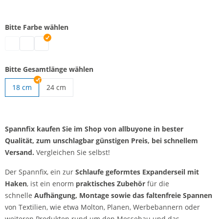
Bitte Farbe wählen
Spannfix | grau
Spannfix | schwarz
Spannfix | weiß
Bitte Gesamtlänge wählen
18 cm
24 cm
Spanngummi mit Haken | 24 cm
Spannfix kaufen Sie im Shop von allbuyone in bester
Qualität, zum unschlagbar günstigen Preis, bei schnellem
Versand.
Vergleichen Sie selbst!
Der Spannfix, ein zur
Schlaufe geformtes Expanderseil mit
Haken
, ist ein enorm
praktisches Zubehör
für die
schnelle
Aufhängung, Montage sowie das faltenfreie Spannen
von Textilien, wie etwa Molton, Planen, Werbebannern oder
weiteren Produkten rund um den Messebau und das