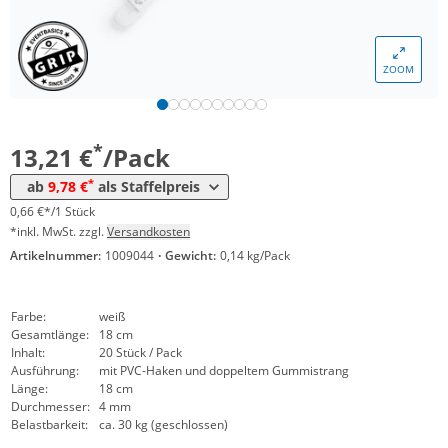
Menge
Preis
*
ab 5 Pack
11,21 €
0,56 €*/1Stück
ZOOM
*
ab 25 Pack
10,40 €
0,52 €*/1Stück
*
ab 50 Pack
9,78 €
0,49 €*/1Stück
*
13,21 €
/Pack
*
ab
9,78 €
als Staffelpreis
0,66 €*/1 Stück
*inkl. MwSt. zzgl.
Versandkosten
Artikelnummer:
1009044
·
Gewicht:
0,14 kg/Pack
Farbe:
weiß
Gesamtlänge:
18 cm
Inhalt:
20 Stück / Pack
Ausführung:
mit PVC-Haken und doppeltem Gummistrang
Länge:
18 cm
Durchmesser:
4 mm
Belastbarkeit:
ca. 30 kg (geschlossen)