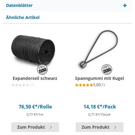
Datenblätter
Ähnliche Artikel
Expanderseil schwarz
Spanngummi mit Kugel
(0)
5,00
(1)
76,50 €*
/Rolle
14,18 €*
/Pack
0,77 €*/1m
0,71 €*/1Stück
Zum Produkt
Zum Produkt