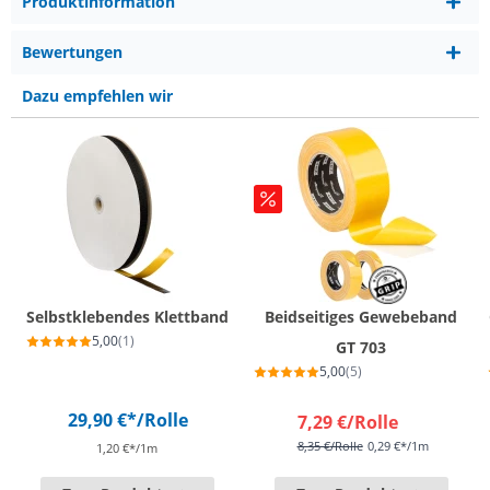
Produktinformation
Bewertungen
Dazu empfehlen wir
Selbstklebendes Klettband
Beidseitiges Gewebeband
5,00
(1)
GT 703
5,00
(5)
29,90 €*
/Rolle
7,29 €
/Rolle
8,35 €
/Rolle
0,29 €*/1m
1,20 €*/1m