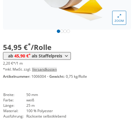
ZOOM
Menge
Preis
*
ab 4 Rollen
45,90 €
1,84 €*/1m
*
54,95 €
/Rolle
*
ab
45,90 €
als Staffelpreis
2,20 €*/1 m
*inkl. MwSt. zzgl.
Versandkosten
Artikelnummer:
1006004
·
Gewicht:
0,75 kg/Rolle
Breite:
50 mm
Farbe:
weiß
Länge:
25 m
Material:
100 % Polyester
Ausführung:
Rückseite selbstklebend