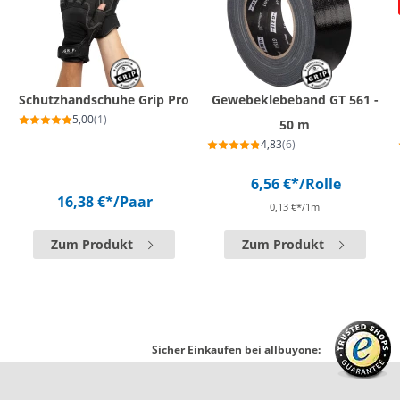
Schutzhandschuhe Grip Pro
Gewebeklebeband GT 561 -
5,00
(1)
50 m
4,83
(6)
6,56 €*
/Rolle
16,38 €*
/Paar
0,13 €*/1m
Zum Produkt
Zum Produkt
Sicher Einkaufen bei allbuyone: