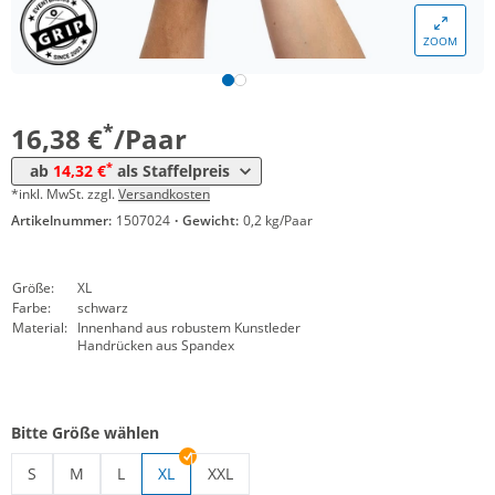
Menge
Preis
ZOOM
*
ab 5 Paar
15,35 €
*
ab 10 Paar
14,32 €
*
16,38 €
/Paar
*
ab
14,32 €
als Staffelpreis
*inkl. MwSt. zzgl.
Versandkosten
Artikelnummer:
1507024
·
Gewicht:
0,2 kg/Paar
Größe:
XL
Farbe:
schwarz
Material:
Innenhand aus robustem Kunstleder
Handrücken aus Spandex
Bitte Größe wählen
S
M
L
XL
XXL