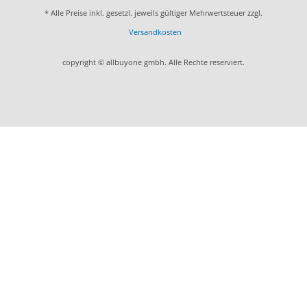
* Alle Preise inkl. gesetzl. jeweils gültiger Mehrwertsteuer zzgl.
Versandkosten
copyright © allbuyone gmbh. Alle Rechte reserviert.