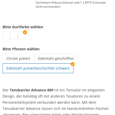
Sechskant-/Inbusschlüssel und 1 x M16 Schraube
nicht vormontiert
Bitte Gurtfarbe wählen
Tensabarrier | rot
Tensabarrier | schwarz
Tensabarrier | blau
Bitte Pfosten wählen
Chrom poliert
Edelstahl geschliffen
Tensabarrier | Chrom poliert
Tensabarrier | Edelstahl geschliffen
Edelstahl pulverbeschichtet schwarz
Der
Tensbarrier Advance
889
ist ein Tensator im eleganten
Design, der beliebig oft mit anderen Tesatoren zu einem
Personenleitsystem verbunden werden kann. Mit dem
Tensabarrier Advance lassen sich im Handumdrehen Flächen
absperren, Besucherströme leiten oder Warteschlangen