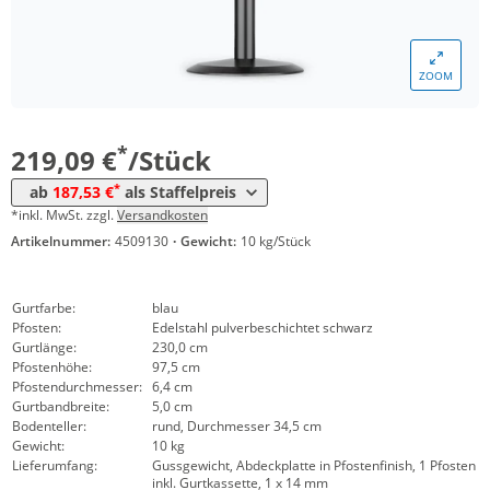
Menge
Preis
ZOOM
*
ab 5 Stück
202,83 €
*
ab 10 Stück
187,53 €
*
219,09 €
/Stück
*
ab
187,53 €
als Staffelpreis
*inkl. MwSt. zzgl.
Versandkosten
Artikelnummer:
4509130
·
Gewicht:
10 kg/Stück
Gurtfarbe:
blau
Pfosten:
Edelstahl pulverbeschichtet schwarz
Gurtlänge:
230,0 cm
Pfostenhöhe:
97,5 cm
Pfostendurchmesser:
6,4 cm
Gurtbandbreite:
5,0 cm
Bodenteller:
rund, Durchmesser 34,5 cm
Gewicht:
10 kg
Lieferumfang:
Gussgewicht, Abdeckplatte in Pfostenfinish, 1 Pfosten
inkl. Gurtkassette, 1 x 14 mm