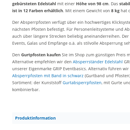
gebürsteten Edelstahl
mit einer
Höhe von 98 cm
. Das
stabi
ist in 12 Farben erhältlich
. Mit einem Gewicht von
8 kg
hat 
Der Absperrpfosten verfügt über ein hochwertiges Klicksyst
nächsten Pfosten befestigt. Für Personenleitsysteme und A
auch über längere Strecken beliebig aneinanderreihen. Der 
Events, Galas und Empfänge o.ä. als stilvolle Absperrung seh
Den
Gurtpfosten kaufen
Sie im Shop zum günstigen Preis m
Alternative empfehlen wir den
Absperrständer Edelstahl
GRI
unserer Eigenmarke GRIP Eventbasics. Alternativ führen wir
Absperrpfosten mit Band in schwarz
(Gurtband und Pfosten
Sortiment: der Kunststoff
Gurtabsperrpfosten
, mit Gurte un
kombinierbar.
Produktinformation