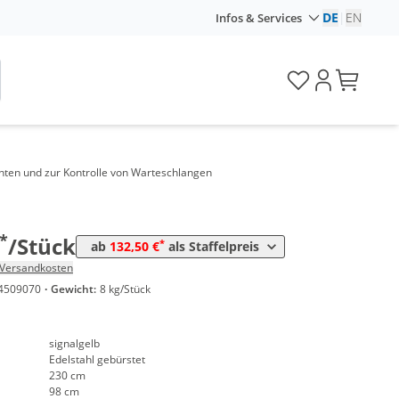
DE
|
EN
Infos & Services
nge
Preis
santen und zur Kontrolle von Warteschlangen
*
5 Stück
152,90 €
*
10 Stück
132,50 €
*
/Stück
*
ab
132,50 €
als Staffelpreis
Versandkosten
4509070
·
Gewicht:
8 kg/Stück
signalgelb
Edelstahl gebürstet
230 cm
98 cm