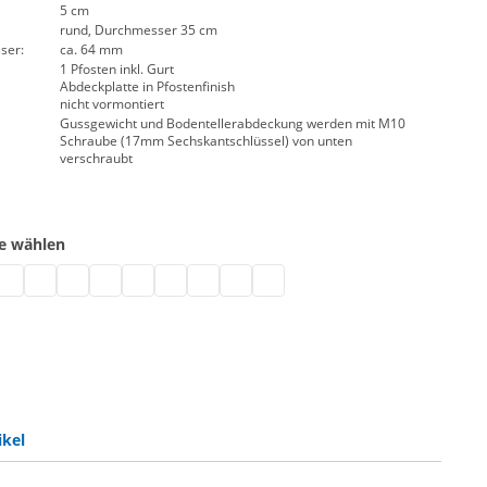
5 cm
rund, Durchmesser 35 cm
ser:
ca. 64 mm
1 Pfosten inkl. Gurt
Abdeckplatte in Pfostenfinish
nicht vormontiert
Gussgewicht und Bodentellerabdeckung werden mit M10
Schraube (17mm Sechskantschlüssel) von unten
verschraubt
be wählen
rot
en | signalgelb
fosten | schwarz-weiß
urtpfosten | schwarz-rot
Gurtpfosten | schwarz-gelb
Gurtpfosten | schwarz-blau
Gurtpfosten | schwarz
Gurtpfosten | rot-weiß
Gurtpfosten | grau
Gurtpfosten | gelb-schwarz (Warnmarkie
Gurtpfosten | dunkelgrün
Gurtpfosten | blau
ikel