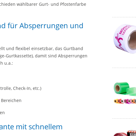
schieden wählbarer Gurt- und Pfostenfarbe
nd für Absperrungen und
lt und flexibel einsetzbar, das Gurtband
Wege-Gurtkassette), damit sind Absperrungen
h u.a.:
olle, Check-In, etc.)
 Bereichen
sen
ante mit schnellem