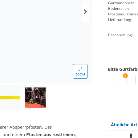
Gurtbandbreite:
Bodenteller:
Pfostendurchmes
Lieferumfang:
Beschreibung:
Bitte Gurtfar
ZOOM
Gurtpfosten | 
Gurtpfost
Gurtp
G
Ähnliche Art
serer Absperrpfosten. Der
er und einem
Pfosten aus rostfreiem,