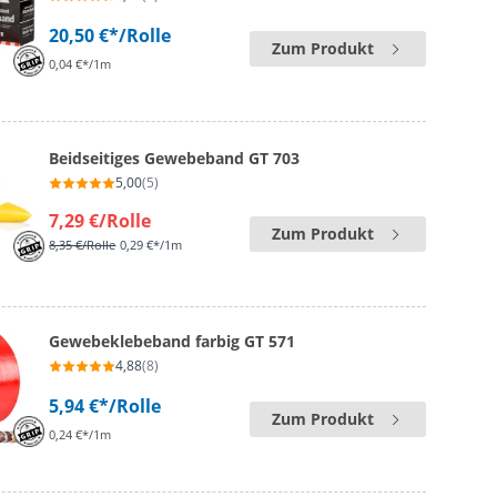
20,50 €*
/Rolle
Zum Produkt
0,04 €*/1m
Beidseitiges Gewebeband GT 703
5,00
(5)
7,29 €
/Rolle
Zum Produkt
8,35 €
/Rolle
0,29 €*/1m
Gewebeklebeband farbig GT 571
4,88
(8)
5,94 €*
/Rolle
Zum Produkt
0,24 €*/1m