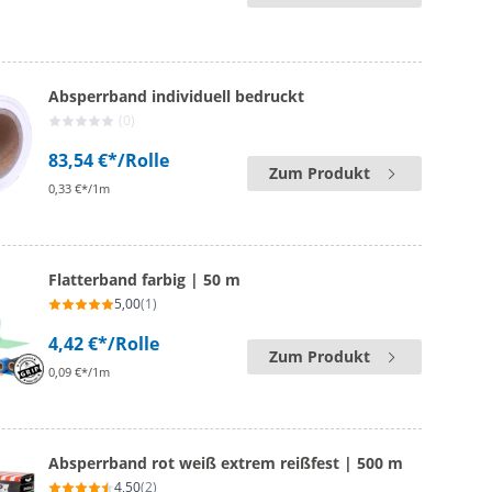
Absperrband individuell bedruckt
(0)
83,54 €*
/Rolle
Zum Produkt
0,33 €*/1m
Flatterband farbig | 50 m
5,00
(1)
4,42 €*
/Rolle
Zum Produkt
0,09 €*/1m
Absperrband rot weiß extrem reißfest | 500 m
4,50
(2)