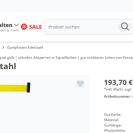
alten
SALE
nder & mehr
Gurtpfosten Edelstahl
Me
nal gelb | stilvolles Absperren in Signalfarben | gut sichtbares Leiten von Pas
tahl
ab 
ab 
193,70 €
*inkl. MwSt. zzgl.
Artikelnummer:
Gurtfarbe:
Material:
Gurtlänge:
Pfostenhöhe: