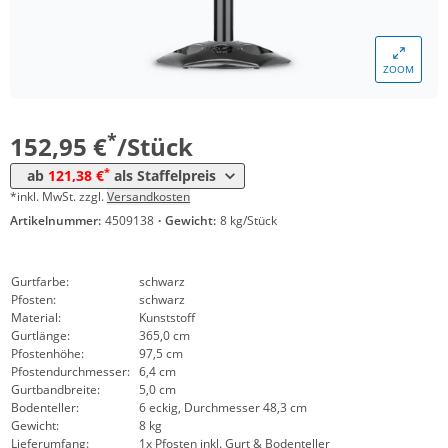
Menge
Preis
ZOOM
*
ab 5 Stück
137,64 €
*
ab 10 Stück
121,38 €
*
152,95 €
/Stück
*
ab
121,38 €
als Staffelpreis
*inkl. MwSt. zzgl.
Versandkosten
Artikelnummer:
4509138
·
Gewicht:
8 kg/Stück
Gurtfarbe:
schwarz
Pfosten:
schwarz
Material:
Kunststoff
Gurtlänge:
365,0 cm
Pfostenhöhe:
97,5 cm
Pfostendurchmesser:
6,4 cm
Gurtbandbreite:
5,0 cm
Bodenteller:
6 eckig, Durchmesser 48,3 cm
Gewicht:
8 kg
Lieferumfang:
1x Pfosten inkl. Gurt & Bodenteller