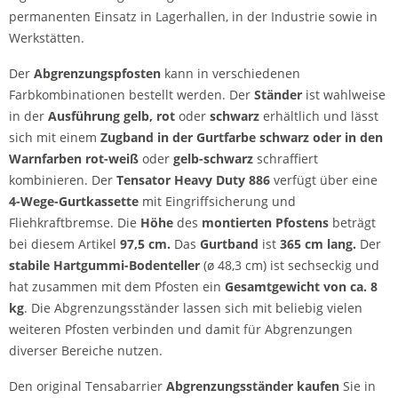
permanenten Einsatz in Lagerhallen, in der Industrie sowie in
Werkstätten.
Der
Abgrenzungspfosten
kann in verschiedenen
Farbkombinationen bestellt werden. Der
Ständer
ist wahlweise
in der
Ausführung
gelb, rot
oder
schwarz
erhältlich und lässt
sich mit einem
Zugband in der Gurtfarbe
schwarz oder in den
Warnfarben rot-weiß
oder
gelb-schwarz
schraffiert
kombinieren. Der
Tensator Heavy Duty 886
verfügt über eine
4-Wege-Gurtkassette
mit Eingriffsicherung und
Fliehkraftbremse. Die
Höhe
des
montierten Pfostens
beträgt
bei diesem Artikel
97,5 cm.
Das
Gurtband
ist
365 cm lang.
Der
stabile
Hartgummi-Bodenteller
(ø 48,3 cm) ist sechseckig und
hat zusammen mit dem Pfosten ein
Gesamtgewicht von ca. 8
kg
. Die Abgrenzungsständer lassen sich mit beliebig vielen
weiteren Pfosten verbinden und damit für Abgrenzungen
diverser Bereiche nutzen.
Den original Tensabarrier
Abgrenzungsständer kaufen
Sie in