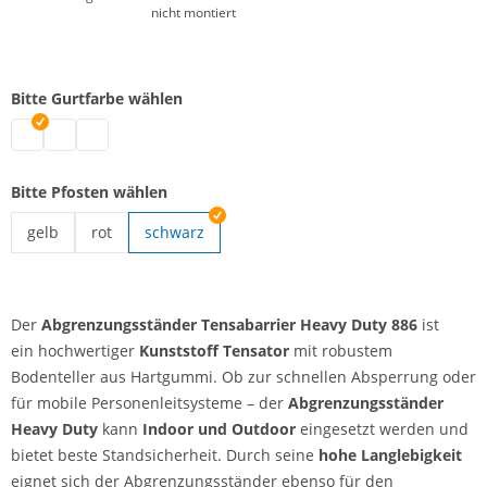
nicht montiert
Bitte Gurtfarbe wählen
Abgrenzungsständer | schwarz
Abgrenzungsständer | rot-weiß
Abgrenzungsständer | gelb-schwarz (Warnmarkierung)
Bitte Pfosten wählen
gelb
rot
schwarz
Abgrenzungsständer | gelb
Abgrenzungsständer | rot
Der
Abgrenzungsständer Tensabarrier Heavy Duty 886
ist
ein hochwertiger
Kunststoff Tensator
mit robustem
Bodenteller aus Hartgummi. Ob zur schnellen Absperrung oder
für mobile Personenleitsysteme – der
Abgrenzungsständer
Heavy Duty
kann
Indoor und Outdoor
eingesetzt werden und
bietet beste Standsicherheit. Durch seine
hohe Langlebigkeit
eignet sich der Abgrenzungsständer ebenso für den