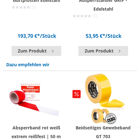
Gurtpfosten Edelstahl
Absperrständer GRIP -
(0)
Edelstahl
(0)
193,70 €*
/Stück
53,95 €*
/Stück
Zum Produkt
Zum Produkt
Dazu empfehlen wir
Absperrband rot weiß
Beidseitiges Gewebeband
extrem reißfest | 50 m
GT 703