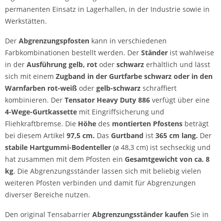
permanenten Einsatz in Lagerhallen, in der Industrie sowie in
Werkstätten.
Der
Abgrenzungspfosten
kann in verschiedenen
Farbkombinationen bestellt werden. Der
Ständer
ist wahlweise
in der
Ausführung
gelb, rot
oder
schwarz
erhältlich und lässt
sich mit einem
Zugband in der Gurtfarbe
schwarz oder in den
Warnfarben rot-weiß
oder
gelb-schwarz
schraffiert
kombinieren. Der
Tensator Heavy Duty 886
verfügt über eine
4-Wege-Gurtkassette
mit Eingriffsicherung und
Fliehkraftbremse. Die
Höhe
des
montierten Pfostens
beträgt
bei diesem Artikel
97,5 cm.
Das
Gurtband
ist
365 cm lang.
Der
stabile
Hartgummi-Bodenteller
(ø 48,3 cm) ist sechseckig und
hat zusammen mit dem Pfosten ein
Gesamtgewicht von ca. 8
kg
. Die Abgrenzungsständer lassen sich mit beliebig vielen
weiteren Pfosten verbinden und damit für Abgrenzungen
diverser Bereiche nutzen.
Den original Tensabarrier
Abgrenzungsständer kaufen
Sie in