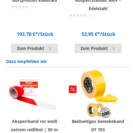
Gurtpfosten Edelstahl
Absperrständer GRIP -
(0)
Edelstahl
(0)
193,70 €*
/Stück
53,95 €*
/Stück
Zum Produkt
Zum Produkt
Dazu empfehlen wir
Absperrband rot weiß
Beidseitiges Gewebeband
extrem reißfest | 50 m
GT 703