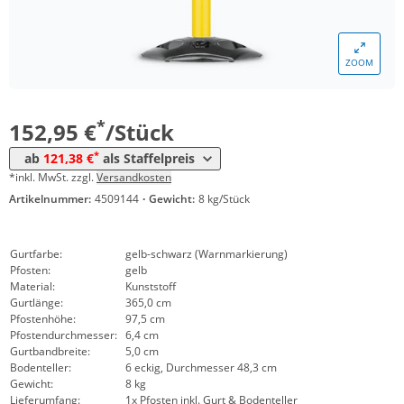
Menge
Preis
ZOOM
*
ab 5 Stück
137,64 €
*
ab 10 Stück
121,38 €
*
152,95 €
/Stück
*
ab
121,38 €
als Staffelpreis
*inkl. MwSt. zzgl.
Versandkosten
Artikelnummer:
4509144
·
Gewicht:
8 kg/Stück
Gurtfarbe:
gelb-schwarz (Warnmarkierung)
Pfosten:
gelb
Material:
Kunststoff
Gurtlänge:
365,0 cm
Pfostenhöhe:
97,5 cm
Pfostendurchmesser:
6,4 cm
Gurtbandbreite:
5,0 cm
Bodenteller:
6 eckig, Durchmesser 48,3 cm
Gewicht:
8 kg
Lieferumfang:
1x Pfosten inkl. Gurt & Bodenteller