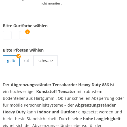
nicht montiert
Bitte Gurtfarbe wählen
Abgrenzungsständer | schwarz
Abgrenzungsständer | rot-weiß
Abgrenzungsständer | gelb-schwarz (Warnmarkierung)
Bitte Pfosten wählen
gelb
rot
schwarz
Abgrenzungsständer | schwarz
Der
Abgrenzungsständer Tensabarrier Heavy Duty 886
ist
ein hochwertiger
Kunststoff Tensator
mit robustem
Bodenteller aus Hartgummi. Ob zur schnellen Absperrung oder
für mobile Personenleitsysteme – der
Abgrenzungsständer
Heavy Duty
kann
Indoor und Outdoor
eingesetzt werden und
bietet beste Standsicherheit. Durch seine
hohe Langlebigkeit
eignet sich der Abgrenzungsständer ebenso für den