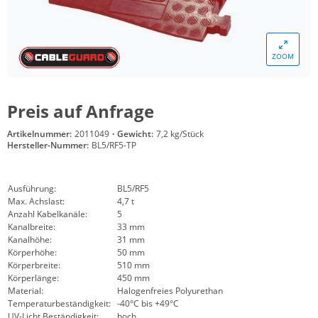
ZOOM
Preis auf Anfrage
Artikelnummer:
2011049
·
Gewicht:
7,2 kg/Stück
Hersteller-Nummer:
BL5/RF5-TP
Ausführung:
BL5/RF5
Max. Achslast:
4,7 t
Anzahl Kabelkanäle:
5
Kanalbreite:
33 mm
Kanalhöhe:
31 mm
Körperhöhe:
50 mm
Körperbreite:
510 mm
Körperlänge:
450 mm
Material:
Halogenfreies Polyurethan
Temperaturbeständigkeit:
-40°C bis +49°C
UV-Licht Beständigkeit:
hoch