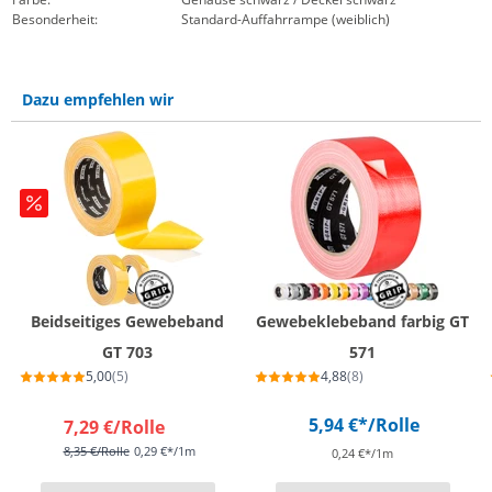
Besonderheit:
Standard-Auffahrrampe (weiblich)
Dazu empfehlen wir
Beidseitiges Gewebeband
Gewebeklebeband farbig GT
GT 703
571
5,00
(5)
4,88
(8)
5,94 €*
/Rolle
7,29 €
/Rolle
8,35 €
/Rolle
0,29 €*/1m
0,24 €*/1m