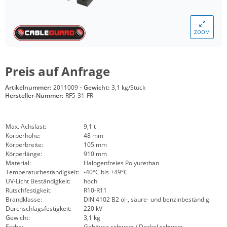
ZOOM
Preis auf Anfrage
Artikelnummer:
2011009
·
Gewicht:
3,1 kg/Stück
Hersteller-Nummer:
RF5-31-FR
Max. Achslast:
9,1 t
Körperhöhe:
48 mm
Körperbreite:
105 mm
Körperlänge:
910 mm
Material:
Halogenfreies Polyurethan
Temperaturbeständigkeit:
-40°C bis +49°C
UV-Licht Beständigkeit:
hoch
Rutschfestigkeit:
R10-R11
Brandklasse:
DIN 4102 B2 öl-, säure- und benzinbeständig
Durchschlagsfestigkeit:
220 kV
Gewicht:
3,1 kg
Farbe:
Gehäuse schwarz / Deckel schwarz