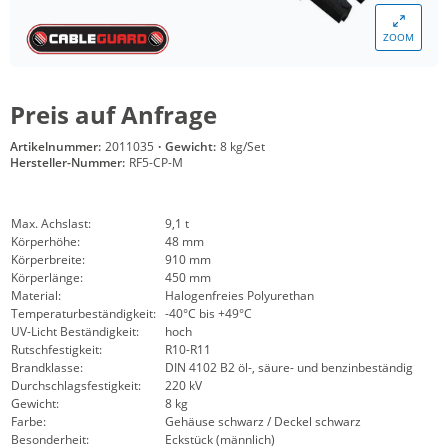
ZOOM
Preis auf Anfrage
Artikelnummer:
2011035
·
Gewicht:
8 kg/Set
Hersteller-Nummer:
RF5-CP-M
Max. Achslast:
9,1 t
Körperhöhe:
48 mm
Körperbreite:
910 mm
Körperlänge:
450 mm
Material:
Halogenfreies Polyurethan
Temperaturbeständigkeit:
-40°C bis +49°C
UV-Licht Beständigkeit:
hoch
Rutschfestigkeit:
R10-R11
Brandklasse:
DIN 4102 B2 öl-, säure- und benzinbeständig
Durchschlagsfestigkeit:
220 kV
Gewicht:
8 kg
Farbe:
Gehäuse schwarz / Deckel schwarz
Besonderheit:
Eckstück (männlich)