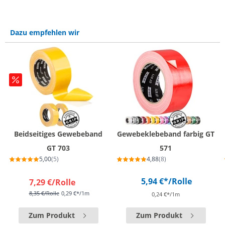
Dazu empfehlen wir
Beidseitiges Gewebeband
Gewebeklebeband farbig GT
GT 703
571
5,00
(5)
4,88
(8)
5,94 €*
/Rolle
7,29 €
/Rolle
8,35 €
/Rolle
0,29 €*/1m
0,24 €*/1m
Zum Produkt
Zum Produkt