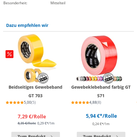
Besonderheit:
Mittelteil
Dazu empfehlen wir
Beidseitiges Gewebeband
Gewebeklebeband farbig GT
GT 703
571
5,00
(5)
4,88
(8)
5,94 €*
/Rolle
7,29 €
/Rolle
8,35 €
/Rolle
0,29 €*/1m
0,24 €*/1m
Zum Produkt
Zum Produkt