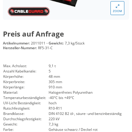
ZOOM
Preis auf Anfrage
Artikelnummer:
2011011
·
Gewicht:
7,3 kg/Stück
Hersteller-Nummer:
RF5-31-C
Max. Achslast:
9,1 t
Anzahl Kabelkanäle:
5
Körperhöhe:
48 mm
Körperbreite:
305 mm
Körperlänge:
910 mm
Material:
Halogenfreies Polyurethan
Temperaturbeständigkeit:
-40°C bis +49°C
UV-Licht Beständigkeit:
hoch
Rutschfestigkeit:
R10-R11
Brandklasse:
DIN 4102 B2 öl-, säure- und benzinbeständig
Durchschlagsfestigkeit:
220 kV
Gewicht:
7,3 kg
Farbe:
Gehäuse schwarz / Deckel rot