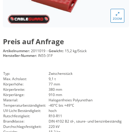
ZOOM
Preis auf Anfrage
Artikelnummer:
2011019
·
Gewicht:
15,2 kg/Stück
Hersteller-Nummer:
IN55-31F
Typ:
Zwischenstück
Max. Achslast:
9,1 t
Körperhöhe:
77 mm
Körperbreite:
380 mm
Körperlänge:
910 mm
Material:
Halogenfreies Polyurethan
Temperaturbeständigkeit:
-40°C bis +49°C
UV-Licht Beständigkeit:
hoch
Rutschfestigkeit:
R10-R11
Brandklasse:
DIN 4102 B2 öl-, säure- und benzinbeständig
Durchschlagsfestigkeit:
220 kV
Gewicht:
15,2 kg