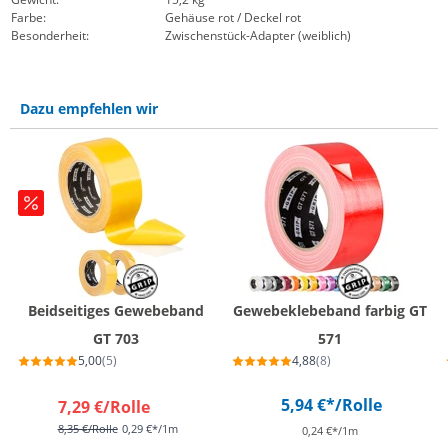
Farbe:
Gehäuse rot / Deckel rot
Besonderheit:
Zwischenstück-Adapter (weiblich)
Dazu empfehlen wir
Beidseitiges Gewebeband
Gewebeklebeband farbig GT
GT 703
571
5,00
(5)
4,88
(8)
5,94 €*
/Rolle
7,29 €
/Rolle
8,35 €
/Rolle
0,29 €*/1m
0,24 €*/1m