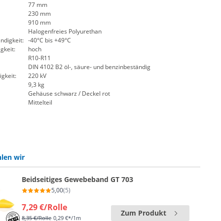
77 mm
230 mm
910 mm
Halogenfreies Polyurethan
digkeit:
-40°C bis +49°C
gkeit:
hoch
R10-R11
DIN 4102 B2 öl-, säure- und benzinbeständig
gkeit:
220 kV
9,3 kg
Gehäuse schwarz / Deckel rot
Mittelteil
len wir
Beidseitiges Gewebeband GT 703
5,00
(5)
7,29 €
/Rolle
Zum Produkt
8,35 €
/Rolle
0,29 €*/1m