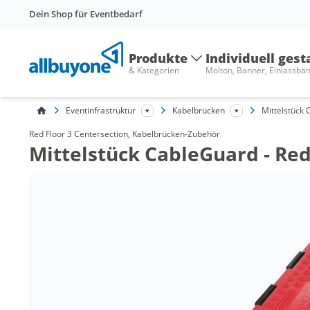
Dein Shop für Eventbedarf
Produkte
Individuell gest
& Kategorien
Molton, Banner, Einlassbä
Eventinfrastruktur
Kabelbrücken
Mittelstück 
Red Floor 3 Centersection, Kabelbrücken-Zubehör
Mittelstück CableGuard - Re