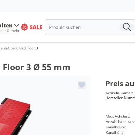
alten
SALE
nder & mehr
CableGuard Red Floor 3
d Floor 3 Ø 55 mm
Preis au
Artikelnummer:
Hersteller-Numm
Max. Achslast:
Anzahl Kabelkanä
Kanalbreite:
Kanalhöhe: