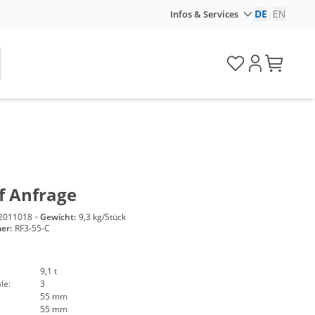
DE
|
EN
Infos & Services
f Anfrage
2011018
·
Gewicht:
9,3 kg/Stück
er:
RF3-55-C
9,1 t
le:
3
55 mm
55 mm