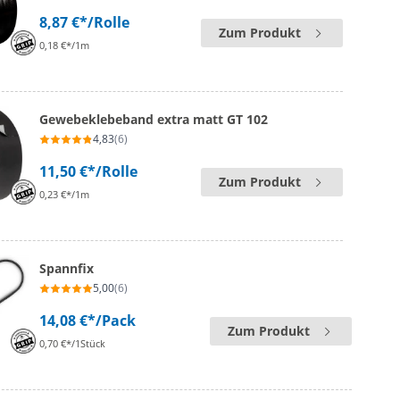
8,87 €*
/Rolle
Zum Produkt
0,18 €*/1m
Gewebeklebeband extra matt GT 102
4,83
(6)
11,50 €*
/Rolle
Zum Produkt
0,23 €*/1m
Spannfix
5,00
(6)
14,08 €*
/Pack
Zum Produkt
0,70 €*/1Stück