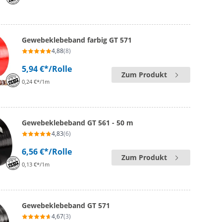
Gewebeklebeband farbig GT 571
4,88
(8)
5,94 €*
/Rolle
Zum Produkt
0,24 €*/1m
Gewebeklebeband GT 561 - 50 m
4,83
(6)
6,56 €*
/Rolle
Zum Produkt
0,13 €*/1m
Gewebeklebeband GT 571
4,67
(3)