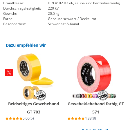
Brandklasse:
DIN 4102 B2 öl-, säure- und benzinbeständig
Durchschlagsfestigkeit:
220 kV
Gewicht:
20,5 kg
Farbe:
Gehäuse schwarz / Deckel rot
Besonderheit:
Schwerlast-5-Kanal
Dazu empfehlen wir
Beidseitiges Gewebeband
Gewebeklebeband farbig GT
GT 703
571
5,00
(5)
4,88
(8)