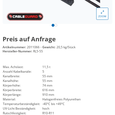
ZOOM
Preis auf Anfrage
Artikelnummer:
2011066
·
Gewicht:
20,5 kg/Stück
Hersteller-Nummer:
RL5-55
Max. Achslast:
11,5 t
Anzahl Kabelkanäle:
5
Kanalbreite:
55 mm
Kanalhöhe:
55 mm
Körperhöhe:
74 mm
Körperbreite:
616 mm
Körperlänge:
910 mm
Material:
Halogenfreies Polyurethan
Temperaturbeständigkeit:
-40°C bis +49°C
UV-Licht Beständigkeit:
hoch
Rutschfestigkeit:
R10-R11