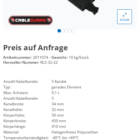
ZOOM
Preis auf Anfrage
Artikelnummer:
2011074
·
Gewicht:
10 kg/Stück
Hersteller-Nummer:
RL5-32-22
Anzahl Kabelkanäle:
5 Kanäle
Typ:
gerades Element
Max. Achslast:
9,1 t
Anzahl Kabelkanäle:
5
Kanalbreite:
34 mm
Kanalhöhe:
32 mm
Körperhöhe:
50 mm
Körperbreite:
450 mm
Körperlänge:
910 mm
Material:
Halogenfreies Polyurethan
Temperaturbeständigkeit:
-40°C bis +49°C