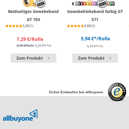
Beidseitiges Gewebeband
Gewebeklebeband farbig GT
GT 703
571
5,00
(5)
4,88
(8)
5,94 €*
/Rolle
7,29 €
/Rolle
8,35 €
/Rolle
0,29 €*/1m
0,24 €*/1m
Zum Produkt
Zum Produkt
Sicher Einkaufen bei allbuyone: