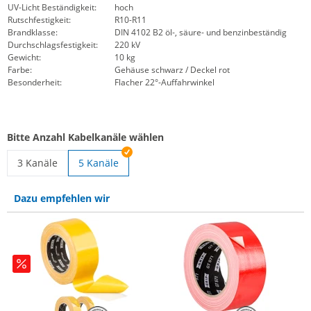
UV-Licht Beständigkeit:
hoch
Rutschfestigkeit:
R10-R11
Brandklasse:
DIN 4102 B2 öl-, säure- und benzinbeständig
Durchschlagsfestigkeit:
220 kV
Gewicht:
10 kg
Farbe:
Gehäuse schwarz / Deckel rot
Besonderheit:
Flacher 22°-Auffahrwinkel
Bitte Anzahl Kabelkanäle wählen
3 Kanäle
5 Kanäle
Kabelbrücke Red Line 3 22°, Schwerlast-Kabelbrücke | 3 Kanäl
Dazu empfehlen wir