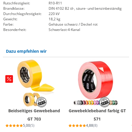
Rutschfestigkeit:
R10-R11
Brandklasse:
DIN 4102 B2 öl-, säure- und benzinbeständig
Durchschlagsfestigkeit:
220 kV
Gewicht:
18,2 kg
Farbe:
Gehäuse schwarz / Deckel rot
Besonderheit:
Schwerlast-4-Kanal
Dazu empfehlen wir
Beidseitiges Gewebeband
Gewebeklebeband farbig GT
GT 703
571
5,00
(5)
4,88
(8)