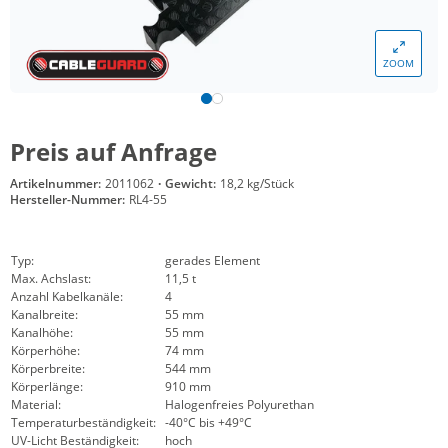
ZOOM
Preis auf Anfrage
Artikelnummer:
2011062
·
Gewicht:
18,2 kg/Stück
Hersteller-Nummer:
RL4-55
Typ:
gerades Element
Max. Achslast:
11,5 t
Anzahl Kabelkanäle:
4
Kanalbreite:
55 mm
Kanalhöhe:
55 mm
Körperhöhe:
74 mm
Körperbreite:
544 mm
Körperlänge:
910 mm
Material:
Halogenfreies Polyurethan
Temperaturbeständigkeit:
-40°C bis +49°C
UV-Licht Beständigkeit:
hoch