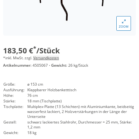
ZOOM
*
183,50 €
/Stück
*inkl. MwSt. zzgl.
Versandkosten
Artikelnummer:
4505067
·
Gewicht:
26 kg/Stück
Größe:
ø 153 cm
Ausführung:
Klappbarer Holzbanketttisch
Höhe:
76 cm
Stärke:
18 mm (Tischplatte)
Tischplatte:
Multiplex-Platte (13 Schichten) mit Aluminiumkante, beidseitig
wasserfest lackiert, 2 Holzverstärkungen in der Länge der
Unterseite
Gestell:
schwarz lackiertes Stahlrohr, Durchmesser = 25 mm, Stärke:
1,2 mm
Gewicht:
18 kg