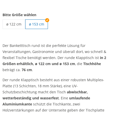
Bitte Größe wählen
ø 122 cm
ø 153 cm
Banketttisch rund | ø 122 cm
Der Banketttisch rund ist die perfekte Lösung für
Veranstaltungen, Gastronomie und überall dort, wo schnell &
flexibel Tische benötigt werden. Der runde Klapptisch ist
in 2
Größen erhältlich, ø 122 cm und ø 153 cm
, die
Tischhöhe
beträgt ca.
76 cm
.
Der runde Klapptisch besteht aus einer robusten Multiplex-
Platte (13 Schichten, 18 mm Stärke), eine UV-
Schutzbeschichtung macht den Tisch
abwischbar,
wetterbeständig und wasserfest
. Eine
umlaufende
Aluminiumkante
schützt die Tischkante, zwei
Holzverstärkungen auf der Unterseite geben der Tischplatte