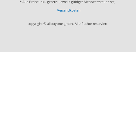
* Alle Preise inkl. gesetzl. jeweils gültiger Mehrwertsteuer zzgl.
Versandkosten
copyright © allbuyone gmbh. Alle Rechte reserviert.