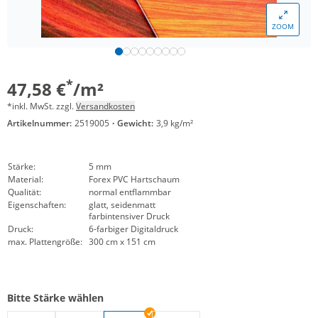
ZOOM
*
47,58 €
/m²
*inkl. MwSt. zzgl.
Versandkosten
Artikelnummer:
2519005
·
Gewicht:
3,9 kg/m²
Stärke:
5 mm
Material:
Forex PVC Hartschaum
Qualität:
normal entflammbar
Eigenschaften:
glatt, seidenmatt
farbintensiver Druck
Druck:
6-farbiger Digitaldruck
max. Plattengröße:
300 cm x 151 cm
Bitte Stärke wählen