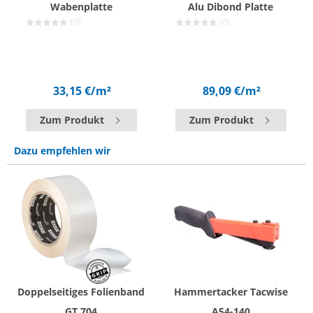
Wabenplatte
Alu Dibond Platte
(0)
(0)
33,15 €
/m²
89,09 €
/m²
Zum Produkt
Zum Produkt
Dazu empfehlen wir
Doppelseitiges Folienband
Hammertacker Tacwise
GT 704
A54-140