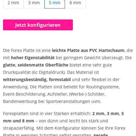
2 mm
3 mm
5 mm
8 mm
Forex Platte | 2 mm
Forex Platte | 3 mm
Forex Platte | 8 mm
Jetzt konfigurieren
Die Forex Platte ist eine
leichte Platte aus PVC Hartschaum
, die
mit
hoher Eigenstabilität
bei geringem Gewicht überzeugt. Die
glatte, seidenmatte Oberfläche
bietet eine sehr gute
Druckqualität (6c Digitaldruck). Das Material ist
witterungsbeständig, formstabil
und sehr flexibel in der
Anwendung. Die Platten sind beliebt für Routingsysteme,
Event-Beschilderung, Aufsteller, (Werbe-) Schilder,
Bandenwerbung bei Sportveranstaltungen uvm.
Forexplatten sind in vier Stärken erhältlich:
2 mm, 3 mm, 5
mm und 8 mm
– von dünn und leicht bis stark und
strapazierfähig. Mit dem Konfigurator können Sie Ihre Forex
Platte in wenigen Schritten selbst gestalten,
gerade