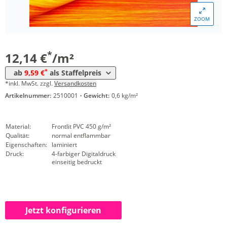
*
ab 100 m²
11,17 €
ZOOM
*
ab 250 m²
10,56 €
*
ab 500 m²
9,59 €
*
12,14 €
/m²
*
ab
9,59 €
als Staffelpreis
*inkl. MwSt. zzgl.
Versandkosten
Artikelnummer:
2510001
·
Gewicht:
0,6 kg/m²
Material:
Frontlit PVC 450 g/m²
Qualität:
normal entflammbar
Eigenschaften:
laminiert
Druck:
4-farbiger Digitaldruck
einseitig bedruckt
Jetzt konfigurieren