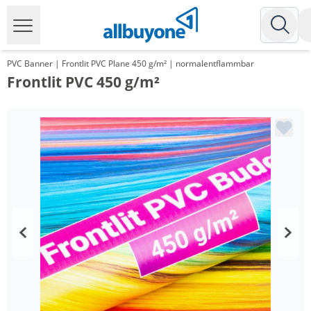
PVC Banner | Frontlit PVC Plane 450 g/m² | normalentflammbar
Frontlit PVC 450 g/m²
Menge
Preis
*
ab 25 m²
11,83 €
*
ab 50 m²
11,53 €