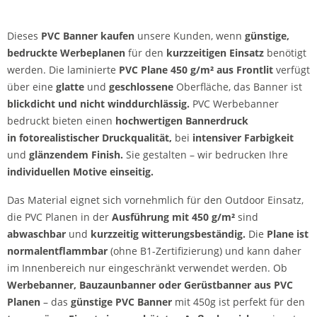
Dieses
PVC Banner kaufen
unsere Kunden, wenn
günstige,
bedruckte Werbeplanen
für den
kurzzeitigen Einsatz
benötigt
werden.
Die laminierte
PVC Plane
450 g/m² aus Frontlit
verfügt
über eine
glatte
und
geschlossene
Oberfläche, das Banner ist
blickdicht und nicht winddurchlässig.
PVC Werbebanner
bedruckt bieten einen
hochwertigen Bannerdruck
in
fotorealistischer Druckqualität,
bei
intensiver Farbigkeit
und
glänzendem Finish.
Sie gestalten – wir bedrucken Ihre
individuellen Motive einseitig.
Das Material eignet sich vornehmlich für den Outdoor Einsatz,
die PVC Planen in der
Ausführung mit 450 g/m²
sind
abwaschbar
und
kurzzeitig witterungsbeständig.
Die
Plane ist
normalentflammbar
(ohne B1-Zertifizierung) und kann daher
im Innenbereich nur eingeschränkt verwendet werden. Ob
Werbebanner, Bauzaunbanner oder Gerüstbanner aus PVC
Planen
– das
günstige PVC Banner
mit 450g ist perfekt für den