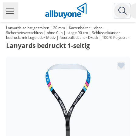
Lanyards selbst gestalten | 20 mm | Kartenhalter | ohne
Sicherheitsverschluss | ohne Clip | Länge 90 cm | Schlüsselbänder
bedruckt mit Logo oder Motiv | fotorealistischer Druck | 100 % Polyester
Lanyards bedruckt 1-seitig
Menge
Preis
*
ab 2 Pack
93,89 €
0,94 €*/1Stück
*
ab 3 Pack
89,96 €
0,90 €*/1Stück
*
ab 5 Pack
85,92 €
0,86 €*/1Stück