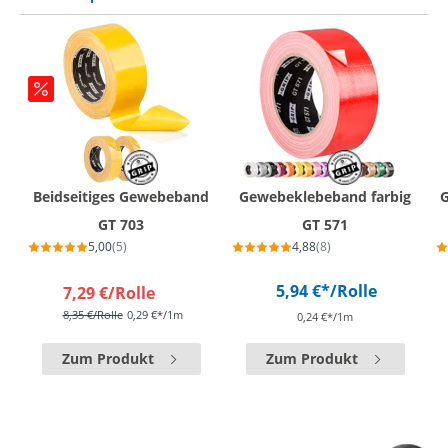
Beidseitiges Gewebeband
Gewebeklebeband farbig
GT 703
GT 571
5,00
(5)
4,88
(8)
5,94 €*
/Rolle
7,29 €
/Rolle
8,35 €
/Rolle
0,29 €*/1m
0,24 €*/1m
Zum Produkt
Zum Produkt