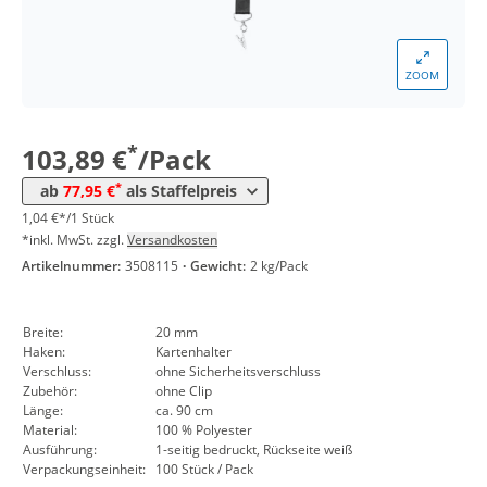
*
ab 10 Pack
83,90 €
0,84 €*/1Stück
*
ab 30 Pack
81,99 €
0,82 €*/1Stück
ZOOM
*
ab 50 Pack
79,97 €
0,80 €*/1Stück
*
103,89 €
/Pack
*
ab 100 Pack
77,95 €
0,78 €*/1Stück
*
ab
77,95 €
als Staffelpreis
1,04 €*/1 Stück
*inkl. MwSt. zzgl.
Versandkosten
Artikelnummer:
3508115
·
Gewicht:
2 kg/Pack
Breite:
20 mm
Haken:
Kartenhalter
Verschluss:
ohne Sicherheitsverschluss
Zubehör:
ohne Clip
Länge:
ca. 90 cm
Material:
100 % Polyester
Ausführung:
1-seitig bedruckt, Rückseite weiß
Verpackungseinheit:
100 Stück / Pack