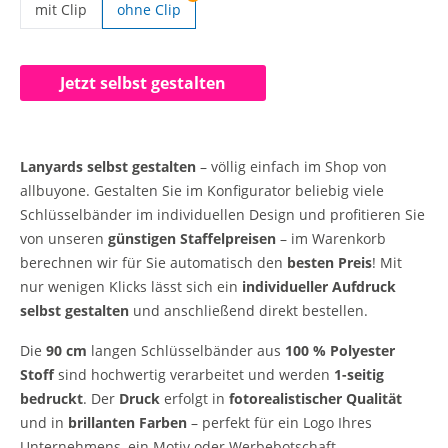
mit Clip
ohne Clip
Lanyards selbst gestalten | mit Clip
Jetzt selbst gestalten
Lanyards selbst gestalten
– völlig einfach im Shop von
allbuyone. Gestalten Sie im Konfigurator beliebig viele
Schlüsselbänder im individuellen Design und profitieren Sie
von unseren
günstigen Staffelpreisen
– im Warenkorb
berechnen wir für Sie automatisch den
besten Preis
! Mit
nur wenigen Klicks lässt sich ein
individueller Aufdruck
selbst gestalten
und anschließend direkt bestellen.
Die
90 cm
langen Schlüsselbänder aus
100 % Polyester
Stoff
sind hochwertig verarbeitet und werden
1-seitig
bedruckt
. Der
Druck
erfolgt in
fotorealistischer Qualität
und in
brillanten Farben
– perfekt für ein Logo Ihres
Unternehmens, ein Motiv oder Werbebotschaft.