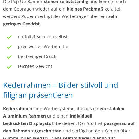
Die Pop Up Banner
stehen selbstständig
und können nach
dem Gebrauch wieder auf ein
kleines Packmaß
gefaltet
werden. Zudem verfügt der Werbeträger über ein
sehr
geringes Gewicht.
entfaltet sich von selbst
preiswertes Werbemittel
beidseitiger Druck
leichtes Gewicht
Kederrahmen – Bilder stilvoll und
filigran präsentieren
Kederrahmen
sind Werbesysteme, die aus einem
stabilen
Aluminium Rahmen
und einen
individuell
bedruckten Displaystoff
bestehen. Der Stoff ist
passgenau auf
den Rahmen zugeschnitten
und verfügt an den Kanten über
Gummilippen (Keder). Diese
Gummikeder
dienen
zur