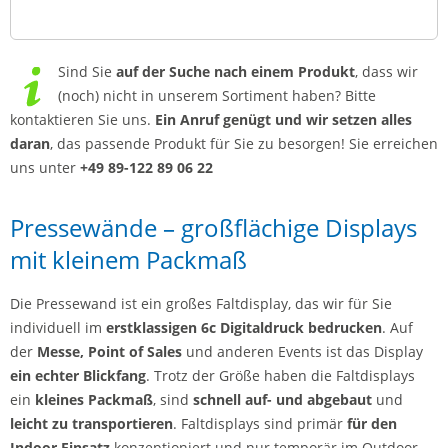
Sind Sie
auf der Suche nach einem Produkt
, dass wir
(noch) nicht in unserem Sortiment haben? Bitte
kontaktieren Sie uns.
Ein Anruf genügt und wir setzen alles
daran
, das passende Produkt für Sie zu besorgen! Sie erreichen
uns unter
+49 89-122 89 06 22
Pressewände – großflächige Displays
mit kleinem Packmaß
Die Pressewand ist ein großes Faltdisplay, das wir für Sie
individuell im
erstklassigen 6c Digitaldruck bedrucken
. Auf
der
Messe,
Point of Sales
und anderen Events ist das Display
ein echter Blickfang
. Trotz der Größe haben die Faltdisplays
ein
kleines Packmaß
, sind
schnell auf- und abgebaut
und
leicht zu transportieren
. Faltdisplays sind primär
für den
Indoor Einsatz
konzeptioniert und nur temporär im Outdoor